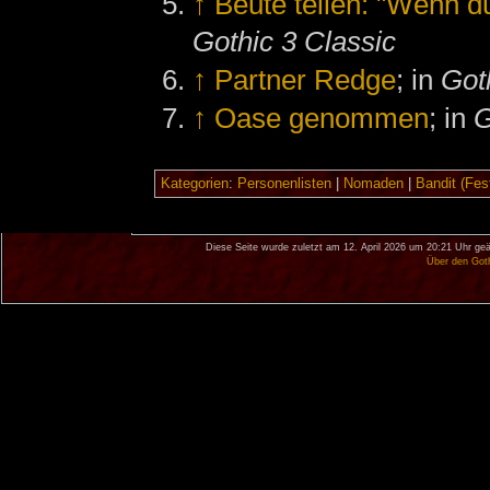
↑
Beute teilen: "Wenn du
Gothic 3 Classic
↑
Partner Redge
; in
Got
↑
Oase genommen
; in
G
Kategorien
:
Personenlisten
|
Nomaden
|
Bandit (Fes
Diese Seite wurde zuletzt am 12. April 2026 um 20:21 Uhr geä
Über den Got