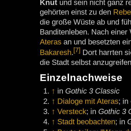
Knut
und sein nicht ganz r
gehörten einst zu den
Rebe
die große Wüste ab und führ
Banditenleben. Nach einer 
Ateras
an und besetzten ei
[7]
Bakaresh
.
Dort harrten si
die Stadt selbst anzugreifen
Einzelnachweise
↑
in
Gothic 3 Classic
↑
Dialoge mit Ateras
; in
↑
Versteck
; in
Gothic 3 
↑
Stadt beobachten
; in
G