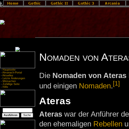
Nomaden von Atera
-
Hauptseite
-
Almanach-Portal
Die
Nomaden von Ateras
-
Aktuelles
-
Letzte Änderungen
-
Mitmachen
[1]
und einigen
Nomaden
.
-
Zufällige Seite
-
Hilfe
Ateras
Ateras
war der Anführer der
den ehemaligen
Rebellen
u