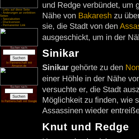
und Redge verbündet, um 
-
Links auf diese Seite
Nähe von
Bakaresh
zu über
-
Änderungen an verlinkten
Seiten
-
Spezialseiten
-
Druckversion
sie, die Stadt von den
Assa
-
Permanenter Link
ausgeschickt, um in der Näh
Suchen nach:
Sinikar
In Partnerschaft mit
Sinikar
gehörte zu den
No
Amazon.de
einer Höhle in der Nähe vo
versuchte er, die Stadt aus
Suchen nach:
Möglichkeit zu finden, wie 
In Partnerschaft mit Google
Assassinen wieder entreiß
Knut und Redge