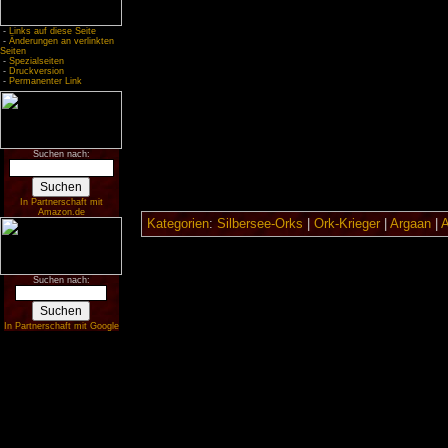
-
Links auf diese Seite
-
Änderungen an verlinkten
Seiten
-
Spezialseiten
-
Druckversion
-
Permanenter Link
Suchen nach:
In Partnerschaft mit
Amazon.de
Kategorien
:
Silbersee-Orks
|
Ork-Krieger
|
Argaan
|
A
Suchen nach:
In Partnerschaft mit Google