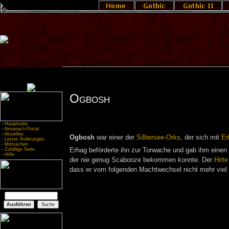
Ogbosh
-
Hauptseite
-
Almanach-Portal
-
Aktuelles
Ogbosh
war einer der
Silbersee-Orks
, der sich mit
Er
-
Letzte Änderungen
-
Mitmachen
-
Zufällige Seite
Erhag beförderte ihn zur Torwache und gab ihm einen
-
Hilfe
der nie genug Scabooze bekommen konnte. Der
Hirte
dass er vom folgenden Machtwechsel nicht mehr viel