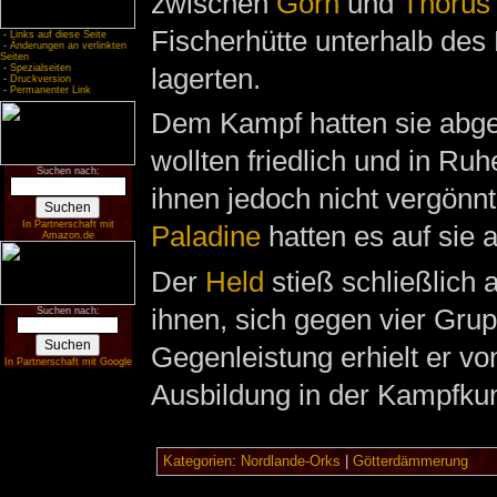
zwischen
Gorn
und
Thorus
Fischerhütte unterhalb des
-
Links auf diese Seite
-
Änderungen an verlinkten
Seiten
-
Spezialseiten
lagerten.
-
Druckversion
-
Permanenter Link
Dem Kampf hatten sie abg
wollten friedlich und in Ru
Suchen nach:
ihnen jedoch nicht vergönn
In Partnerschaft mit
Paladine
hatten es auf sie
Amazon.de
Der
Held
stieß schließlich a
ihnen, sich gegen vier Grup
Suchen nach:
Gegenleistung erhielt er vo
In Partnerschaft mit Google
Ausbildung in der Kampfkun
Kategorien
:
Nordlande-Orks
|
Götterdämmerung