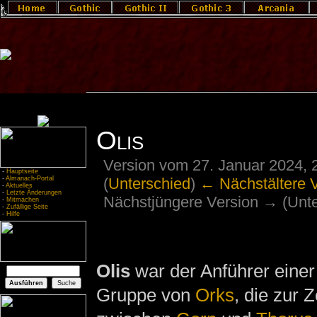
Olis
Version vom 27. Januar 2024, 
-
Hauptseite
(
Unterschied
)
← Nächstältere 
-
Almanach-Portal
-
Aktuelles
-
Letzte Änderungen
Nächstjüngere Version → (Unte
-
Mitmachen
-
Zufällige Seite
-
Hilfe
Olis
war der Anführer einer
Gruppe von
Orks
, die zur 