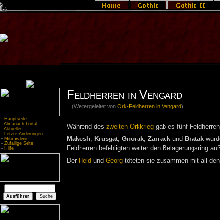
Feldherren in Vengard
(Weitergeleitet von
Ork-Feldherren in Vengard
)
-
Hauptseite
-
Almanach-Portal
Während des
zweiten Orkkrieg
gab es fünf Feldherre
-
Aktuelles
-
Letzte Änderungen
Makosh
,
Krusgat
,
Gnorak
,
Zarrack
und
Bratak
wurde
-
Mitmachen
-
Zufällige Seite
Feldherren befehligten weiter den Belagerungsring auß
-
Hilfe
Der
Held
und
Georg
töteten sie zusammen mit all den