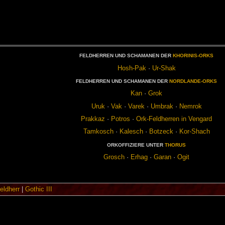
FELD­HER­REN UND SCHA­MA­NEN DER
KHO­RI­NIS-ORKS
Hosh-Pak
·
Ur-Shak
FELD­HER­REN UND SCHA­MA­NEN DER
NORD­LAN­DE-ORKS
Kan
·
Grok
Uruk
·
Vak
·
Varek
·
Um­brak
·
Nem­rok
Prak­kaz
·
Po­tros
·
Ork-Feld­her­ren in Ven­gard
Tam­kosch
·
Ka­lesch
·
Botz­eck
·
Kor-Shach
OR­K­OF­FI­ZIE­RE UN­TER
THO­RUS
Grosch
·
Er­hag
·
Ga­ran
·
Ogit
eldherr
|
Gothic III