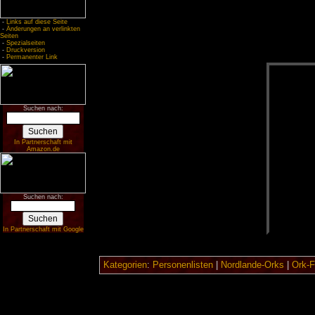
-
Links auf diese Seite
-
Änderungen an verlinkten
Seiten
-
Spezialseiten
-
Druckversion
-
Permanenter Link
Suchen nach:
In Partnerschaft mit
Amazon.de
Suchen nach:
In Partnerschaft mit Google
Kategorien
:
Personenlisten
|
Nordlande-Orks
|
Ork-F