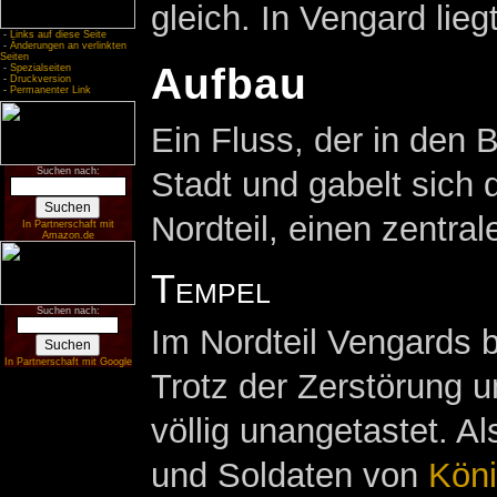
gleich. In Vengard lie
-
Links auf diese Seite
-
Änderungen an verlinkten
Seiten
Aufbau
-
Spezialseiten
-
Druckversion
-
Permanenter Link
Ein Fluss, der in den 
Suchen nach:
Stadt und gabelt sich do
Nordteil, einen zentral
In Partnerschaft mit
Amazon.de
Tempel
Suchen nach:
Im Nordteil Vengards b
In Partnerschaft mit Google
Trotz der Zerstörung 
völlig unangetastet. Al
und Soldaten von
Köni