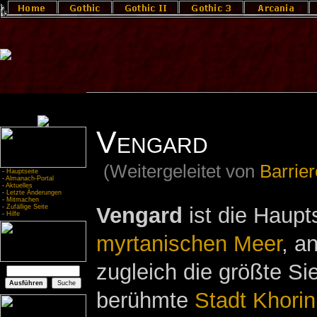
Vengard
(Weitergeleitet von
Barrie
-
Hauptseite
-
Almanach-Portal
-
Aktuelles
-
Letzte Änderungen
-
Mitmachen
Vengard
ist die Haupt
-
Zufällige Seite
-
Hilfe
myrtanischen Meer
, a
zugleich die größte Si
berühmte
Stadt Khorin