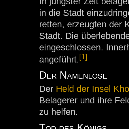
In jüngster Zeit belage
in die Stadt einzudrin
retten, erzeugten der 
Stadt. Die überlebend
eingeschlossen. Inner
[1]
angeführt.
Der Namenlose
Der
Held der Insel Kho
Belagerer und ihre Fel
zu helfen.
Tod des Königs