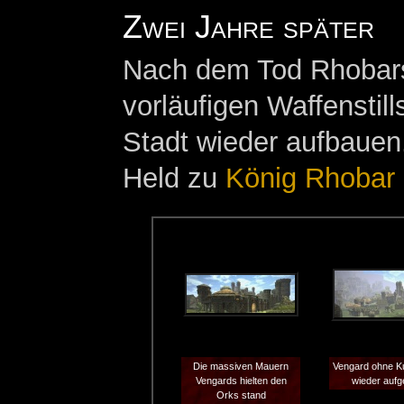
Zwei Jahre später
Nach dem Tod Rhobars 
vorläufigen Waffenstill
Stadt wieder aufbauen.
Held zu
König Rhobar I
Die massiven Mauern
Vengard ohne K
Vengards hielten den
wieder aufg
Orks stand