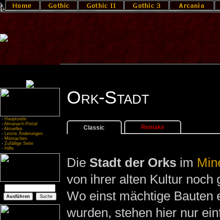
Ork-Stadt
-
Hauptseite
-
Almanach-Portal
Remake
Classic
-
Aktuelles
-
Letzte Änderungen
-
Mitmachen
-
Zufällige Seite
-
Hilfe
Die
Stadt der Orks
im
Min
von ihrer alten Kultur noch 
Wo einst mächtige Bauten e
wurden, stehen hier nur ein