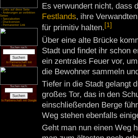
Es verwundert nicht, dass 
-
Links auf diese Seite
-
Änderungen an verlinkten
Festlands
, ihre Verwandte
Seiten
-
Spezialseiten
-
Druckversion
[1]
für primitiv halten.
-
Permanenter Link
Über eine alte Brücke komm
Stadt und findet ihr schon e
Suchen nach:
ein zentrales Feuer vor, u
In Partnerschaft mit
Amazon.de
die Bewohner sammeln und 
Tiefer in die Stadt gelangt 
Suchen nach:
großes Tor, das in den Sch
In Partnerschaft mit Google
einschließenden Berge führ
Weg stehen ebenfalls einig
Geht man nun einen Weg h