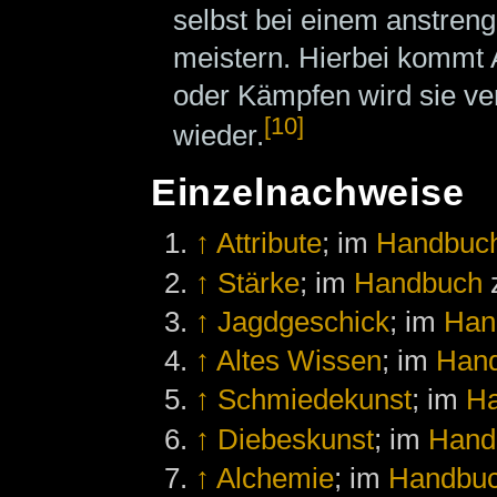
selbst bei einem anstre
meistern. Hierbei kommt 
oder Kämpfen wird sie ver
[10]
wieder.
Einzelnachweise
↑
Attribute
; im
Handbuc
↑
Stärke
; im
Handbuch
↑
Jagdgeschick
; im
Han
↑
Altes Wissen
; im
Han
↑
Schmiedekunst
; im
H
↑
Diebeskunst
; im
Hand
↑
Alchemie
; im
Handbu