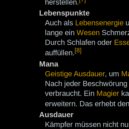
herstellen.
Lebenspunkte
Auch als
Lebensenergie
u
lange ein
Wesen
Schmerze
Durch Schlafen oder
Ess
[8]
auffüllen.
Mana
Geistige Ausdauer
, um
M
Nach jeder Beschwörung
verbraucht. Ein
Magier
ka
erweitern. Das erhebt den
Ausdauer
Kämpfer müssen nicht nur