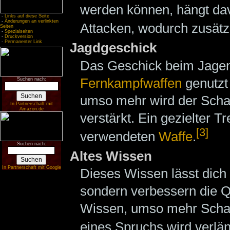
werden können, hängt dav
-
Links auf diese Seite
-
Änderungen an verlinkten
Attacken, wodurch zusätzl
Seiten
-
Spezialseiten
-
Druckversion
-
Permanenter Link
Jagdgeschick
Das Geschick beim Jagen.
Fernkampfwaffen
genutzt
Suchen nach:
umso mehr wird der Sch
In Partnerschaft mit
Amazon.de
verstärkt. Ein gezielter Tre
[3]
verwendeten
Waffe
.
Suchen nach:
Altes Wissen
In Partnerschaft mit Google
Dieses Wissen lässt dich
sondern verbessern die Q
Wissen, umso mehr Schad
eines Spruchs wird verlän