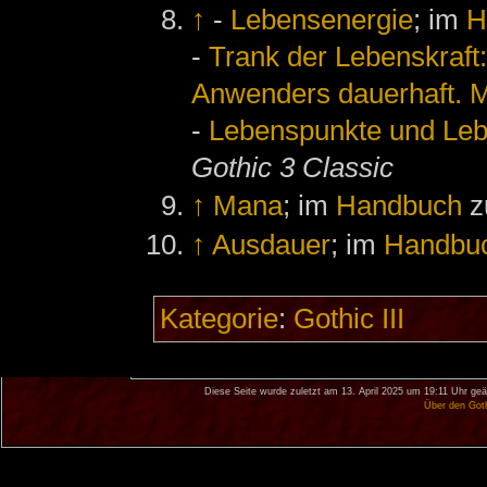
↑
-
Lebensenergie
; im
H
-
Trank der Lebenskraft:
Anwenders dauerhaft. 
-
Lebenspunkte und Leb
Gothic 3 Classic
↑
Mana
; im
Handbuch
z
↑
Ausdauer
; im
Handbu
Kategorie
:
Gothic III
Diese Seite wurde zuletzt am 13. April 2025 um 19:11 Uhr geä
Über den Got