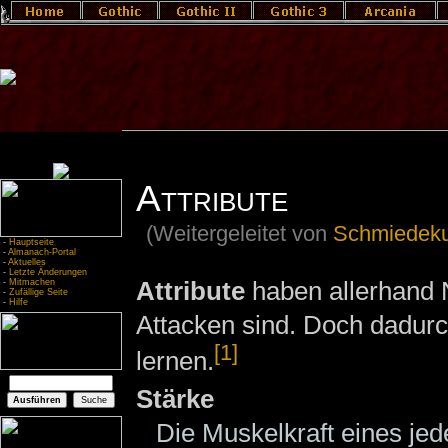
Attribute
(Weitergeleitet von
Schmiedeku
-
Hauptseite
-
Almanach-Portal
-
Aktuelles
-
Letzte Änderungen
Attribute
haben allerhand
-
Mitmachen
-
Zufällige Seite
-
Hilfe
Attacken sind. Doch dadurc
[1]
lernen.
Stärke
Die Muskelkraft eines je