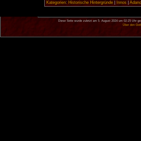
Kategorien
:
Historische Hintergründe
|
Innos
|
Adan
Diese Seite wurde zuletzt am 5. August 2024 um 02:25 Uhr ge
Über den Got