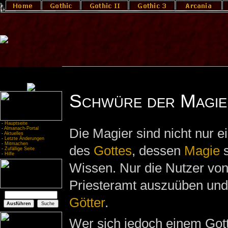
Schwüre der Magie
-
Hauptseite
-
Almanach-Portal
Die Magier sind nicht nur 
-
Aktuelles
-
Letzte Änderungen
-
Mitmachen
des
Gottes
, dessen
Magie
s
-
Zufällige Seite
-
Hilfe
Wissen. Nur die Nutzer von 
Priesteramt auszuüben und 
Götter
.
Wer sich jedoch einem Gott 