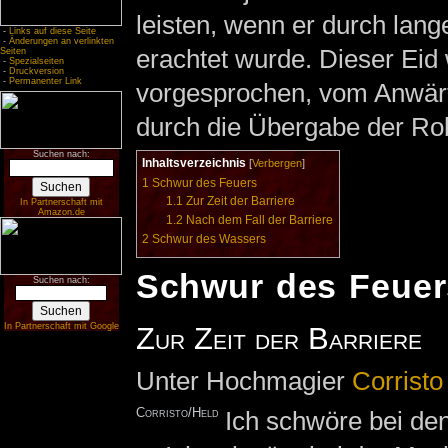
leisten, wenn er durch lang
-
Links auf diese Seite
-
Änderungen an verlinkten
erachtet wurde. Dieser Ei
Seiten
-
Spezialseiten
-
Druckversion
-
Permanenter Link
vorgesprochen, vom Anwärt
durch die Übergabe der Rob
Suchen nach:
Inhaltsverzeichnis
[
Verbergen
]
1
Schwur des Feuers
1.1
Zur Zeit der Barriere
In Partnerschaft mit
Amazon.de
1.2
Nach dem Fall der Barriere
2
Schwur des Wassers
Schwur des Feuer
Suchen nach:
In Partnerschaft mit Google
Zur Zeit der Barriere
Unter Hochmagier
Corristo
Corristo/Held
Ich schwöre bei den