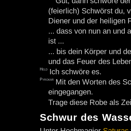
Gut, dann schwöre den
(feierlich) Schwörst du,
Diener und der heiligen 
... dass von nun an und
ist ...
... bis dein Körper und d
und das Feuer des Leben
Held
Ich schwöre es.
Pyrokar
Mit den Worten des Sc
eingegangen.
Trage diese Robe als Ze
Schwur des Wass
Unter Hochmagier
Saturas