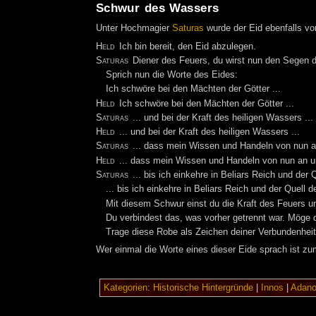
Schwur des Wassers
Unter Hochmagier
Saturas
wurde der Eid ebenfalls v
Held
Ich bin bereit, den Eid abzulegen.
Saturas
Diener des Feuers, du wirst nun den Segen
Sprich nun die Worte des Eides:
Ich schwöre bei den Mächten der Götter ...
Held
Ich schwöre bei den Mächten der Götter ...
Saturas
... und bei der Kraft des heiligen Wassers ...
Held
... und bei der Kraft des heiligen Wassers ...
Saturas
... dass mein Wissen und Handeln von nun a
Held
... dass mein Wissen und Handeln von nun an u
Saturas
... bis ich einkehre in Beliars Reich und der
... bis ich einkehre in Beliars Reich und der Quell 
Mit diesem Schwur einst du die Kraft des Feuers u
Du verbindest das, was vorher getrennt war. Möge 
Trage diese Robe als Zeichen deiner Verbundenhei
Wer einmal die Worte eines dieser Eide sprach ist z
Kategorien
:
Historische Hintergründe
|
Innos
|
Adan