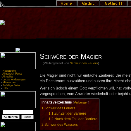
Schwüre der Magier
(Weitergeleitet von
Schwur des Feuers
)
-
Hauptseite
-
Almanach-Portal
Die Magier sind nicht nur einfache Zauberer. Die mei
-
Aktuelles
-
Letzte Änderungen
ein Priesteramt auszuüben und nutzen ihre Macht ehe
-
Mitmachen
-
Zufällige Seite
Wer sich jedoch einem Gott verpflichten will, hat vor
-
Hilfe
vorgesprochen, vom Anwärter wiederholt oder bejaht 
Inhaltsverzeichnis
[
Verbergen
]
1
Schwur des Feuers
1.1
Zur Zeit der Barriere
1.2
Nach dem Fall der Barriere
2
Schwur des Wassers