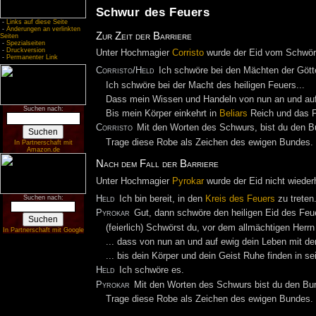
Schwur des Feuers
-
Links auf diese Seite
-
Änderungen an verlinkten
Zur Zeit der Barriere
Seiten
-
Spezialseiten
-
Druckversion
Unter Hochmagier
Corristo
wurde der Eid vom Schwöre
-
Permanenter Link
Corristo/Held
Ich schwöre bei den Mächten der Götte
Ich schwöre bei der Macht des heiligen Feuers...
Dass mein Wissen und Handeln von nun an und auf
Suchen nach:
Bis mein Körper einkehrt in
Beliars
Reich und das F
Corristo
Mit den Worten des Schwurs, bist du den 
Trage diese Robe als Zeichen des ewigen Bundes.
In Partnerschaft mit
Amazon.de
Nach dem Fall der Barriere
Unter Hochmagier
Pyrokar
wurde der Eid nicht wiederh
Suchen nach:
Held
Ich bin bereit, in den
Kreis des Feuers
zu treten
Pyrokar
Gut, dann schwöre den heiligen Eid des Feu
(feierlich) Schwörst du, vor dem allmächtigen Herrn
In Partnerschaft mit Google
... dass von nun an und auf ewig dein Leben mit de
... bis dein Körper und dein Geist Ruhe finden in s
Held
Ich schwöre es.
Pyrokar
Mit den Worten des Schwurs bist du den Bu
Trage diese Robe als Zeichen des ewigen Bundes.