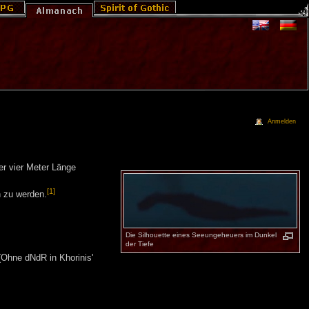
Anmelden
er vier Meter Länge
[1]
n zu werden.
Die Silhouette eines Seeungeheuers im Dunkel
der Tiefe
Ohne dNdR in Khorinis'