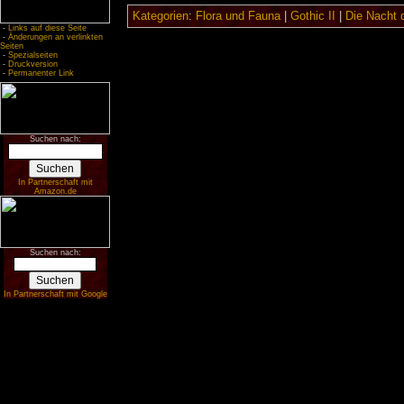
Kategorien
:
Flora und Fauna
|
Gothic II
|
Die Nacht 
-
Links auf diese Seite
-
Änderungen an verlinkten
Seiten
-
Spezialseiten
-
Druckversion
-
Permanenter Link
Suchen nach:
In Partnerschaft mit
Amazon.de
Suchen nach:
In Partnerschaft mit Google