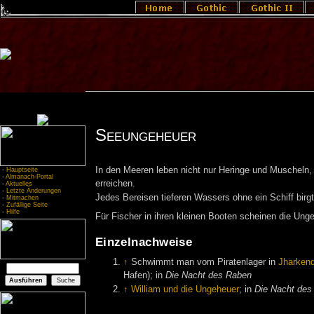
Seeungeheuer
In den Meeren leben nicht nur Heringe und Muscheln, 
-
Hauptseite
-
Almanach-Portal
erreichen.
-
Aktuelles
-
Letzte Änderungen
Jedes Bereisen tieferen Wassers ohne ein Schiff birg
-
Mitmachen
-
Zufällige Seite
-
Hilfe
Für Fischer in ihren kleinen Booten scheinen die Ung
Einzelnachweise
↑
Schwimmt man vom Piratenlager in
Jharken
Hafen); in
Die Nacht des Raben
↑
William und die Ungeheuer
; in
Die Nacht des