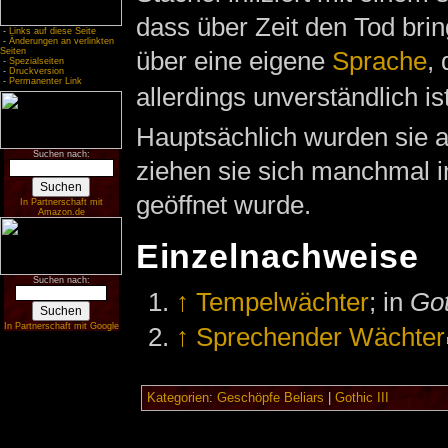
dass über Zeit den Tod brin
-
Links auf diese Seite
-
Änderungen an verlinkten
über eine eigene
Sprache
, 
Seiten
-
Spezialseiten
-
Druckversion
-
Permanenter Link
allerdings unverständlich ist
Hauptsächlich wurden sie a
Suchen nach:
ziehen sie sich manchmal i
geöffnet wurde.
In Partnerschaft mit
Amazon.de
Einzelnachweise
Suchen nach:
↑
Tempelwächter
; in
Got
In Partnerschaft mit Google
↑
Sprechender Wächter
Kategorien
:
Geschöpfe Beliars
|
Gothic III