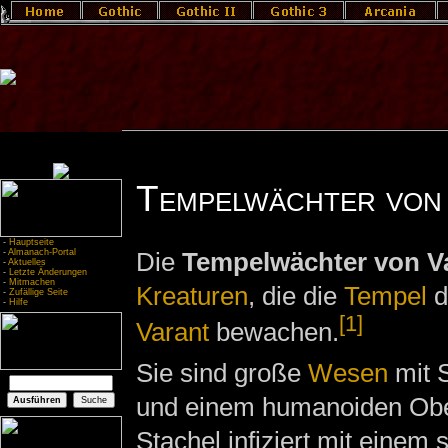
Tempelwächter von
-
Hauptseite
-
Almanach-Portal
Die
Tempelwächter von V
-
Aktuelles
-
Letzte Änderungen
-
Mitmachen
Kreaturen
, die die
Tempel
d
-
Zufällige Seite
-
Hilfe
[1]
Varant
bewachen.
Sie sind große
Wesen
mit 
und einem humanoiden Ober
Stachel infiziert mit einem