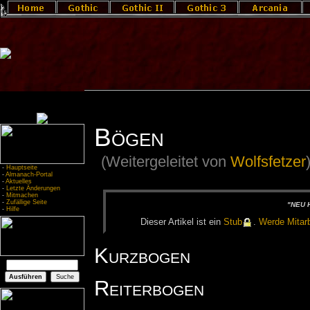
Bögen
(Weitergeleitet von
Wolfsfetzer
-
Hauptseite
-
Almanach-Portal
-
Aktuelles
-
Letzte Änderungen
-
Mitmachen
-
Zufällige Seite
"NEU H
-
Hilfe
Die­ser Ar­ti­kel ist ein
Stub
.
Wer­de Mit­ar­b
Kurzbogen
Reiterbogen