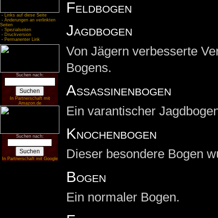
Feldbogen
-
Links auf diese Seite
-
Änderungen an verlinkten
Jagdbogen
Seiten
-
Spezialseiten
-
Druckversion
-
Permanenter Link
Von Jägern verbesserte Ve
Bogens.
Suchen nach:
Assassinenbogen
In Partnerschaft mit
Amazon.de
Ein varantischer Jagdbogen
Knochenbogen
Suchen nach:
Dieser besondere Bogen wur
In Partnerschaft mit Google
Bogen
Ein normaler Bogen.