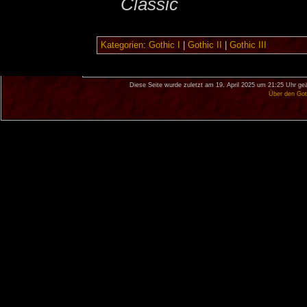
Classic
Kategorien
:
Gothic I
|
Gothic II
|
Gothic III
Diese Seite wurde zuletzt am 19. April 2025 um 21:25 Uhr ge
Über den Got