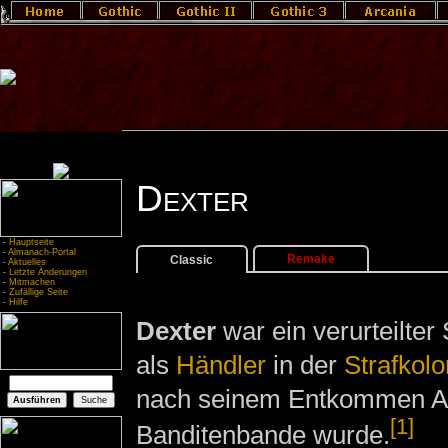
Dexter
-
Hauptseite
-
Almanach-Portal
Remake
Classic
-
Aktuelles
-
Letzte Änderungen
-
Mitmachen
-
Zufällige Seite
-
Hilfe
Dexter
war ein verurteilter 
als
Händler
in der
Strafkolo
nach seinem Entkommen An
[1]
Banditenbande wurde.