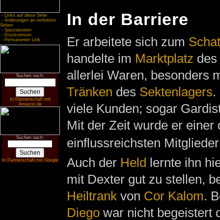
In der Barriere
-
Links auf diese Seite
-
Änderungen an verlinkten
Seiten
-
Spezialseiten
-
Druckversion
Er arbeitete sich zum
Schat
-
Permanenter Link
handelte im
Marktplatz
des
allerlei Waren, besonders 
Suchen nach:
Tränken
des
Sektenlagers
.
In Partnerschaft mit
viele Kunden; sogar Gardist
Amazon.de
Mit der Zeit wurde er einer 
Suchen nach:
einflussreichsten Mitgliede
Auch der
Held
lernte ihn h
In Partnerschaft mit Google
mit Dexter gut zu stellen, 
Heiltrank
von
Cor Kalom
. 
Diego
war nicht begeistert 