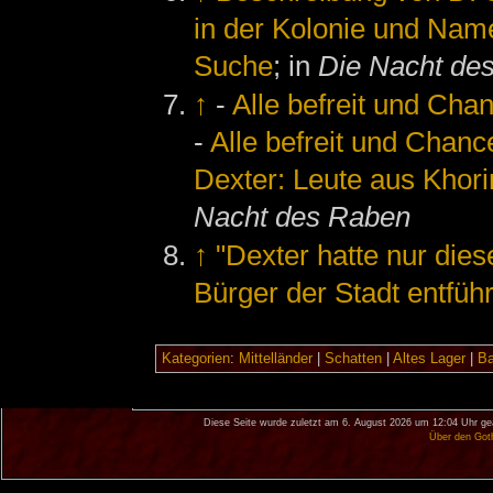
in der Kolonie und Name
Suche
; in
Die Nacht de
↑
-
Alle befreit und Ch
-
Alle befreit und Chan
Dexter: Leute aus Khori
Nacht des Raben
↑
"Dexter hatte nur diese
Bürger der Stadt entfüh
Kategorien
:
Mittelländer
|
Schatten
|
Altes Lager
|
Ba
Diese Seite wurde zuletzt am 6. August 2026 um 12:04 Uhr ge
Über den Got