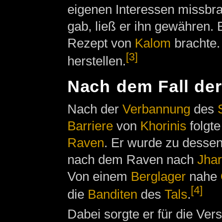
eigenen Interessen missbra
gab, ließ er ihn gewähren. 
Rezept von
Kalom
brachte.
[3]
herstellen.
Nach dem Fall der
Nach der
Verbannung
des
Barriere
von
Khorinis
folgt
Raven
. Er wurde zu dessen 
nach dem Raven nach
Jha
Von einem
Berglager
nahe
[4]
die
Banditen
des
Tals
.
Dabei sorgte er für die Ve