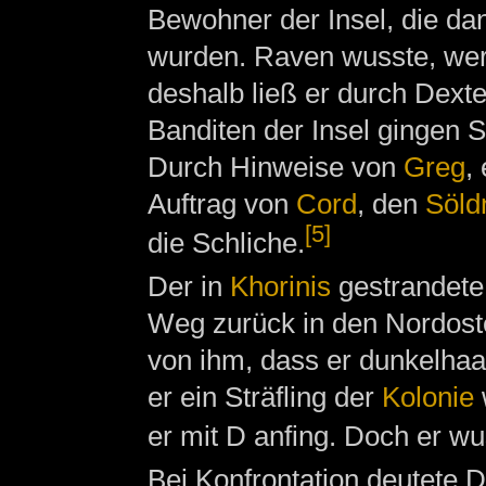
Bewohner der Insel, die d
wurden. Raven wusste, wer
deshalb ließ er durch Dext
Banditen der Insel gingen 
Durch Hinweise von
Greg
,
Auftrag von
Cord
, den
Söld
[5]
die Schliche.
Der in
Khorinis
gestrandet
Weg zurück in den Nordoste
von ihm, dass er dunkelhaar
er ein Sträfling der
Kolonie
er mit D anfing. Doch er wu
Bei Konfrontation deutete 