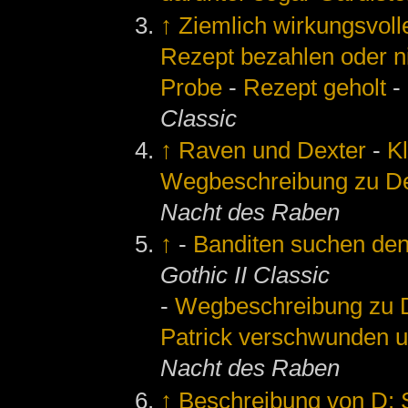
↑
Ziemlich wirkungsvolle
Rezept bezahlen oder n
Probe
-
Rezept geholt
-
Classic
↑
Raven und Dexter
-
K
Wegbeschreibung zu De
Nacht des Raben
↑
-
Banditen suchen de
Gothic II Classic
-
Wegbeschreibung zu D
Patrick verschwunden un
Nacht des Raben
↑
Beschreibung von D: S