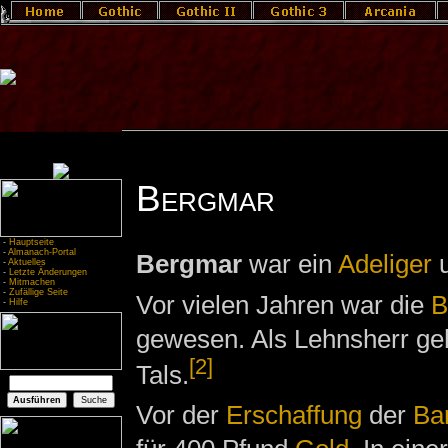
Bergmar
-
Hauptseite
-
Almanach-Portal
Bergmar
war ein
Adeliger
u
-
Aktuelles
-
Letzte Änderungen
-
Mitmachen
-
Zufällige Seite
Vor vielen Jahren war die
B
-
Hilfe
gewesen. Als Lehnsherr ge
[2]
Tals.
Vor der
Erschaffung
der
Bar