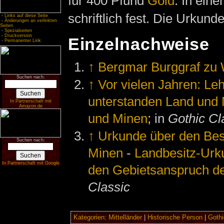
für 400 Pfund
Gold
. In ein
schriftlich fest. Die Urkunde
-
Links auf diese Seite
-
Änderungen an verlinkten
Seiten
-
Spezialseiten
-
Druckversion
Einzelnachweise
-
Permanenter Link
↑
Bergmar Burggraf zu 
Suchen nach:
↑
Vor vielen Jahren: Le
unterstanden Land und
In Partnerschaft mit
Amazon.de
und Minen
; in
Gothic Cl
↑
Urkunde über den Bes
Suchen nach:
Minen
-
Landbesitz-Urk
In Partnerschaft mit Google
den Gebietsanspruch de
Classic
Kategorien
:
Mittelländer
|
Historische Person
|
Gothi