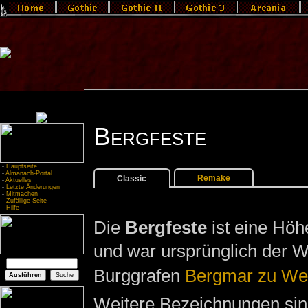
Bergfeste
-
Hauptseite
-
Almanach-Portal
Remake
Classic
-
Aktuelles
-
Letzte Änderungen
-
Mitmachen
-
Zufällige Seite
-
Hilfe
Die
Bergfeste
ist eine Hö
und war ursprünglich der W
Burggrafen
Bergmar zu Wes
Weitere Bezeichnungen si