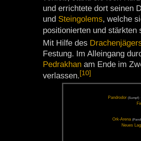
und errichtete dort seinen 
und
Steingolems
, welche s
positionierten und stärkten
Mit Hilfe des
Drachenjäger
Festung. Im Alleingang dur
Pedrakhan
am Ende im Zwei
[10]
verlassen.
Pand­ro­dor
(Sumpf)
Fi
Ork-Are­na
(Pand­
Neu­es La­