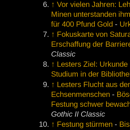
↑
Vor vielen Jahren: Le
Minen unterstanden ih
für 400 Pfund Gold
-
Ur
↑
Fokuskarte von Satur
Erschaffung der Barrier
Classic
↑
Lesters Ziel: Urkunde
Studium in der Bibliothe
↑
Lesters Flucht aus de
Echsenmenschen
-
Bös
Festung schwer bewacht 
Gothic II Classic
↑
Festung stürmen
-
Bis