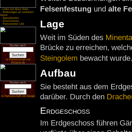
Felsenfestung
und
alte F
-
Links auf diese Seite
-
Änderungen an verlinkten
Seiten
-
Spezialseiten
Lage
-
Druckversion
-
Permanenter Link
Weit im Süden des
Minenta
Brücke zu erreichen, welch
Suchen nach:
Steingolem
bewacht wurde
In Partnerschaft mit
Amazon.de
Aufbau
Suchen nach:
Sie besteht aus dem Erdge
darüber. Durch den
Drache
In Partnerschaft mit Google
Erdgeschoss
Im Erdgeschoss führen Gän