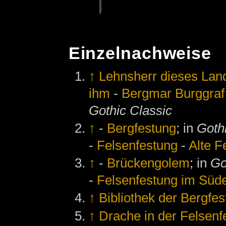
Einzelnachweise
↑
Lehnsherr dieses Land
ihm
-
Bergmar Burggraf 
Gothic Classic
↑
-
Bergfestung
; in
Goth
-
Felsenfestung
-
Alte F
↑
-
Brückengolem
; in
Go
-
Felsenfestung im Süd
↑
Bibliothek der Bergfes
↑
Drache in der Felsenf