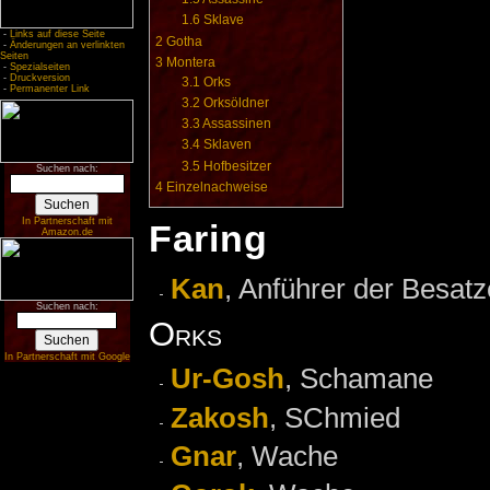
1.6
Sklave
-
Links auf diese Seite
2
Gotha
-
Änderungen an verlinkten
Seiten
3
Montera
-
Spezialseiten
-
Druckversion
3.1
Orks
-
Permanenter Link
3.2
Orksöldner
3.3
Assassinen
3.4
Sklaven
3.5
Hofbesitzer
Suchen nach:
4
Einzelnachweise
In Partnerschaft mit
Faring
Amazon.de
Kan
, Anführer der Besatz
Suchen nach:
Orks
In Partnerschaft mit Google
Ur-Gosh
, Schamane
Zakosh
, SChmied
Gnar
, Wache