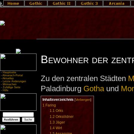
Bewohner der zent
-
Hauptseite
-
Almanach-Portal
Zu den zentralen Städten
M
-
Aktuelles
-
Letzte Änderungen
-
Mitmachen
Paladinburg
Gotha
und
Mon
-
Zufällige Seite
-
Hilfe
Inhaltsverzeichnis
[
Verbergen
]
1
Faring
1.1
Orks
1.2
Orksöldner
1.3
Jäger
1.4
Wirt
1.5
Assassine