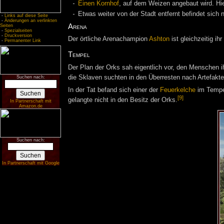
Einen Kornhof
, auf dem Weizen angebaut wird. Hie
Etwas weiter von der Stadt entfernt befindet sich
-
Links auf diese Seite
-
Änderungen an verlinkten
Arena
Seiten
-
Spezialseiten
-
Druckversion
Der örtliche Arenachampion
Ashton
ist gleichzeitig ihr 
-
Permanenter Link
Tempel
Der Plan der Orks sah eigentlich vor, den Menschen 
die Sklaven suchten in den Überresten nach Artefakte
Suchen nach:
In der Tat befand sich einer der
Feuerkelche
im Tempe
[9]
gelangte nicht in den Besitz der Orks.
In Partnerschaft mit
Amazon.de
Suchen nach:
In Partnerschaft mit Google