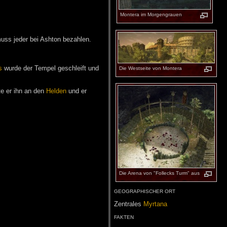
Mon­te­ra im Mor­gen­grau­en
muss jeder bei Ashton bezahlen.
s
wurde der Tempel geschleift und
Die West­sei­te von Mon­te­ra
te er ihn an den
Helden
und er
Die Are­na von "Foll­ecks Turm" aus
GEO­GRA­PHI­SCHER ORT
Zen­tra­les
Myr­ta­na
FAK­TEN