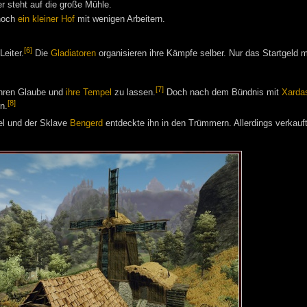
r steht auf die große Mühle.
 noch
ein kleiner Hof
mit wenigen Arbeitern.
[6]
Leiter.
Die
Gladiatoren
organisieren ihre Kämpfe selber. Nur das Startgeld 
[7]
ihren Glaube und
ihre Tempel
zu lassen.
Doch nach dem Bündnis mit
Xarda
[8]
n.
l und der Sklave
Bengerd
entdeckte ihn in den Trümmern. Allerdings verkauf