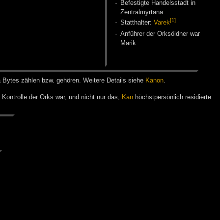
Be­fes­tig­te Han­dels­stadt in
Zen­tral­myr­ta­na
[1]
Statt­hal­ter:
Varek
An­füh­rer der Orks­öld­ner war
Ma­rik
a Bytes zäh­len bzw. ge­hö­ren. Wei­te­re De­tails sie­he
Ka­non
.
Kontrolle der Orks war, und nicht nur das,
Kan
höchstpersönlich residierte