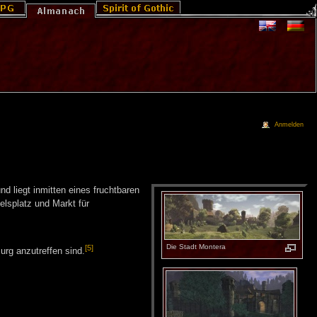
Anmelden
und liegt inmitten eines fruchtbaren
lsplatz und Markt für
Die Stadt Mon­te­ra
[5]
urg anzutreffen sind.