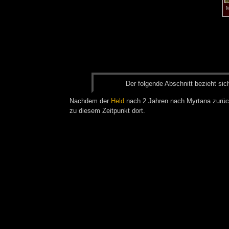
M
Der fol­gen­de Ab­schnitt be­zieht sic
Nachdem der
Held
nach 2 Jahren nach Myrtana zurückk
zu diesem Zeitpunkt dort.