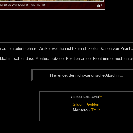
onteras Wahrzeichen, die Mühle
h auf ein oder meh­re­re Wer­ke, wel­che nicht zum of­fi­zi­el­len Ka­non von Pi­ran­h
ahm, sah er dass Montera trotz der Position an der Front immer noch unter 
Hier en­det der nicht-ka­no­ni­sche Ab­schnitt.
[10]
VIER-STÄD­TE­BUND
Sil­den
·
Gel­dern
Mon­te­ra
·
Tre­lis