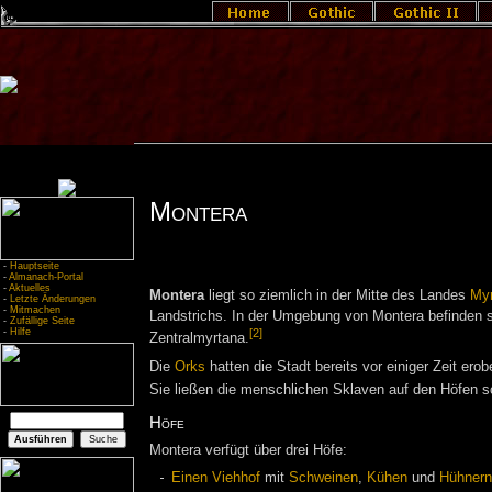
Montera
-
Hauptseite
-
Almanach-Portal
-
Aktuelles
Montera
liegt so ziemlich in der Mitte des Landes
Myr
-
Letzte Änderungen
-
Mitmachen
Landstrichs. In der Umgebung von Montera befinden s
-
Zufällige Seite
[2]
-
Hilfe
Zentralmyrtana.
Die
Orks
hatten die Stadt bereits vor einiger Zeit erob
Sie ließen die menschlichen Sklaven auf den Höfen sc
Höfe
Montera verfügt über drei Höfe:
Einen Viehhof
mit
Schweinen
,
Kühen
und
Hühnern