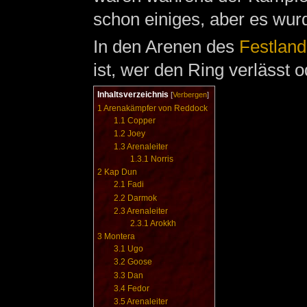
schon einiges, aber es wur
In den Arenen des
Festland
ist, wer den Ring verlässt 
Inhaltsverzeichnis
[
Verbergen
]
1
Arenakämpfer von Reddock
1.1
Copper
1.2
Joey
1.3
Arenaleiter
1.3.1
Norris
2
Kap Dun
2.1
Fadi
2.2
Darmok
2.3
Arenaleiter
2.3.1
Arokkh
3
Montera
3.1
Ugo
3.2
Goose
3.3
Dan
3.4
Fedor
3.5
Arenaleiter