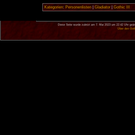
Kategorien
:
Personenlisten
|
Gladiator
|
Gothic III
Diese Seite wurde zuletzt am 7. Mai 2023 um 22:42 Uhr geän
Über den Got