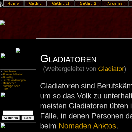
Gladiatoren
(Weitergeleitet von
Gladiator
)
-
Hauptseite
-
Almanach-Portal
-
Aktuelles
-
Letzte Änderungen
Gladiatoren sind Berufskäm
-
Mitmachen
-
Zufällige Seite
-
Hilfe
um so das Volk zu unterhal
meisten Gladiatoren übten ih
Fälle, in denen Personen 
beim
Nomaden
Anktos
.