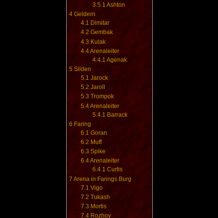
3.5.1
Ashton
4
Geldern
4.1
Dimitar
4.2
Gembak
4.3
Kulak
4.4
Arenaleiter
4.4.1
Agenak
5
Silden
5.1
Jarock
5.2
Jaroll
5.3
Trompok
5.4
Arenaleiter
5.4.1
Barrack
6
Faring
6.1
Goran
6.2
Muff
6.3
Spike
6.4
Arenaleiter
6.4.1
Curtis
7
Arena in Farings Burg
7.1
Vigo
7.2
Tukash
7.3
Mortis
7.4
Rozhov