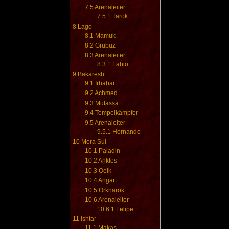
7.5
Arenaleiter
7.5.1
Tarok
8
Lago
8.1
Mamuk
8.2
Grubuz
8.3
Arenaleiter
8.3.1
Fabio
9
Bakaresh
9.1
Irhabar
9.2
Achmed
9.3
Mufassa
9.4
Tempelkämpfer
9.5
Arenaleiter
9.5.1
Hernando
10
Mora Sul
10.1
Paladin
10.2
Anktos
10.3
Oelk
10.4
Angar
10.5
Orknarok
10.6
Arenaleiter
10.6.1
Felipe
11
Ishtar
11.1
Makas