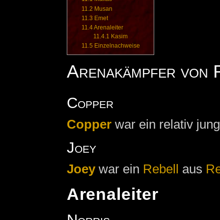
11.2
Musan
11.3
Emet
11.4
Arenaleiter
11.4.1
Kasim
11.5
Einzelnachweise
Arenakämpfer von 
Copper
Copper
war ein relativ jun
Joey
Joey
war ein
Rebell
aus
Re
Arenaleiter
Norris