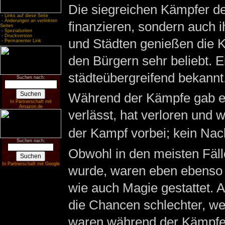
Die siegreichen Kämpfer de
-
Links auf diese Seite
-
Änderungen an verlinkten
finanzieren, sondern auch i
Seiten
-
Spezialseiten
-
Druckversion
und Städten genießen die 
-
Permanenter Link
den Bürgern sehr beliebt. 
städteübergreifend bekannt
Suchen nach:
Während der Kämpfe gab e
In Partnerschaft mit
Amazon.de
verlässt, hat verloren und 
der Kampf vorbei; kein Nach
Suchen nach:
Obwohl in den meisten Fäl
In Partnerschaft mit Google
wurde, waren eben ebenso
wie auch Magie gestattet.
die Chancen schlechter, we
waren während der Kämpfe 