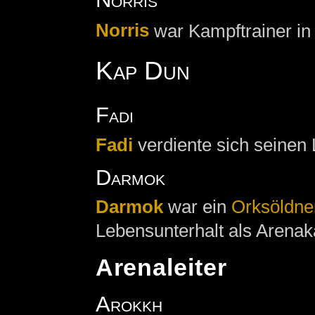
Norris
war Kampftrainer i
Kap Dun
Fadi
Fadi
verdiente sich seinen
Darmok
Darmok
war ein
Orksöldne
Lebensunterhalt als Arenak
Arenaleiter
Arokkh