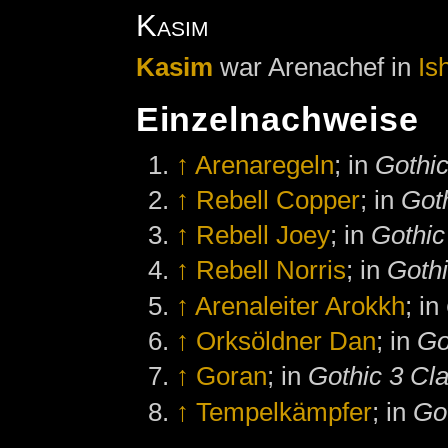
Kasim
Kasim
war Arenachef in
Is
Einzelnachweise
↑
Arenaregeln
; in
Gothic
↑
Rebell Copper
; in
Goth
↑
Rebell Joey
; in
Gothic
↑
Rebell Norris
; in
Gothi
↑
Arenaleiter Arokkh
; in
↑
Orksöldner Dan
; in
Go
↑
Goran
; in
Gothic 3 Cla
↑
Tempelkämpfer
; in
Go