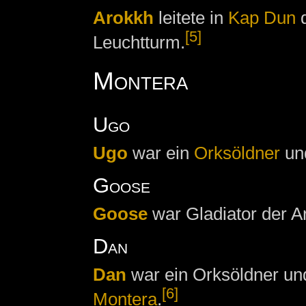
Arokkh
leitete in
Kap Dun
d
[5]
Leuchtturm.
Montera
Ugo
Ugo
war ein
Orksöldner
un
Goose
Goose
war Gladiator der Ar
Dan
Dan
war ein Orksöldner und
[6]
Montera
.