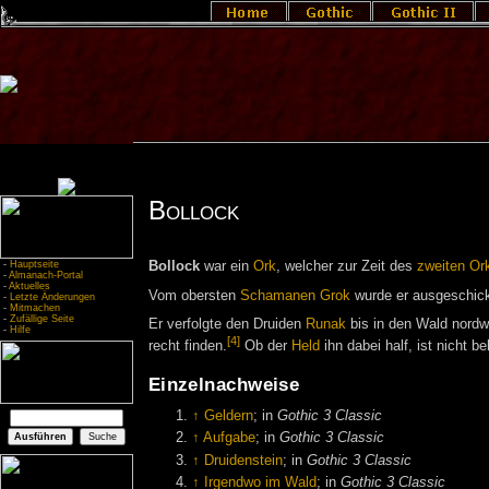
Bollock
-
Hauptseite
Bollock
war ein
Ork
, welcher zur Zeit des
zweiten Or
-
Almanach-Portal
-
Aktuelles
Vom obersten
Schamanen
Grok
wurde er ausgeschic
-
Letzte Änderungen
-
Mitmachen
-
Zufällige Seite
Er verfolgte den Druiden
Runak
bis in den Wald nordw
-
Hilfe
[4]
recht finden.
Ob der
Held
ihn dabei half, ist nicht b
Einzelnachweise
↑
Geldern
; in
Gothic 3 Classic
↑
Aufgabe
; in
Gothic 3 Classic
↑
Druidenstein
; in
Gothic 3 Classic
↑
Irgendwo im Wald
; in
Gothic 3 Classic