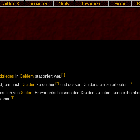
[1]
kkrieges
in
Geldern
stationiert war.
[2]
[3]
kt, um nach
Druiden
zu suchen
und dessen Druidenstein zu erbeuten.
estlich von
Silden
. Er war entschlossen den Druiden zu töten, konnte ihn aber
[5]
ekannt.