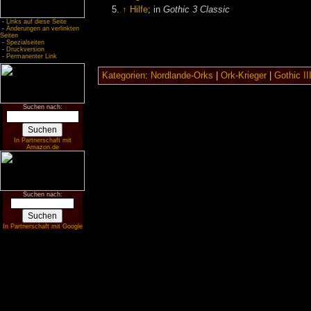
↑
Hilfe
; in
Gothic 3 Classic
-
Links auf diese Seite
-
Änderungen an verlinkten
Seiten
-
Spezialseiten
-
Druckversion
-
Permanenter Link
Kategorien
:
Nordlande-Orks
|
Ork-Krieger
|
Gothic II
Suchen nach:
In Partnerschaft mit
Amazon.de
Suchen nach:
In Partnerschaft mit Google