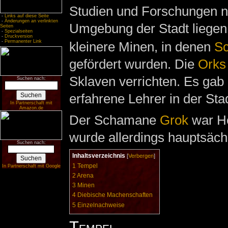
Studien und Forschungen n
-
Links auf diese Seite
-
Änderungen an verlinkten
Umgebung der Stadt liegen
Seiten
-
Spezialseiten
-
Druckversion
-
Permanenter Link
kleinere Minen, in denen
Sc
gefördert wurden. Die
Orks
Sklaven verrichten. Es gab
Suchen nach:
erfahrene Lehrer in der Stad
In Partnerschaft mit
Amazon.de
Der Schamane
Grok
war He
wurde allerdings hauptsäch
Suchen nach:
Inhaltsverzeichnis
[
Verbergen
]
1
Tempel
In Partnerschaft mit Google
2
Arena
3
Minen
4
Diebische Machenschaften
5
Einzelnachweise
Tempel