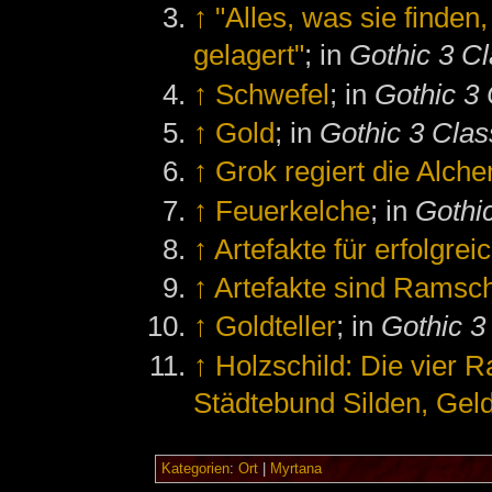
↑
"Alles, was sie finden
gelagert"
; in
Gothic 3 Cl
↑
Schwefel
; in
Gothic 3 
↑
Gold
; in
Gothic 3 Clas
↑
Grok regiert die Alch
↑
Feuerkelche
; in
Gothi
↑
Artefakte für erfolgre
↑
Artefakte sind Ramsc
↑
Goldteller
; in
Gothic 3
↑
Holzschild: Die vier 
Städtebund Silden, Geld
Kategorien
:
Ort
|
Myrtana