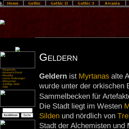
Geldern
-
Hauptseite
-
Almanach-Portal
Geldern
ist
Myrtanas
alte 
-
Aktuelles
-
Letzte Änderungen
-
Mitmachen
wurde unter der orkischen
-
Zufällige Seite
-
Hilfe
Sammelbecken für Artefakte
Die Stadt liegt im Westen
M
Silden
und nördlich von
Tre
Stadt der Alchemisten und M