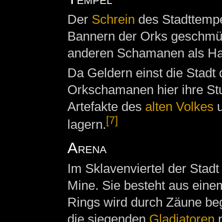
Der
Schrein
des Stadttempe
Bannern der Orks geschmüc
anderen Schamanen als Hau
Da Geldern einst die Stadt
Orkschamanen hier ihre Stu
Artefakte des
alten Volkes
u
[7]
lagern.
Arena
Im Sklavenviertel der Stadt
Mine. Sie besteht aus eine
Rings wird durch Zäune beg
die siegenden
Gladiatoren
n