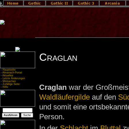
Craglan
-
Hauptseite
-
Almanach-Portal
-
Aktuelles
-
Letzte Änderungen
-
Mitmachen
-
Zufällige Seite
Craglan
war der Großmeist
-
Hilfe
Waldläufergilde
auf den
Süd
und somit eine ortsbekannt
Person.
In der
Schlacht
im
Bluttal
z