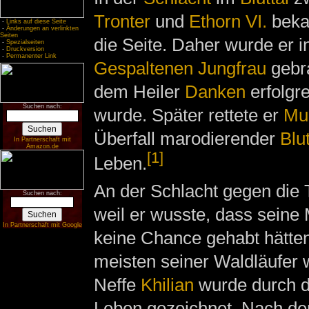
Tronter
und
Ethorn VI.
beka
-
Links auf diese Seite
-
Änderungen an verlinkten
Seiten
die Seite. Daher wurde er 
-
Spezialseiten
-
Druckversion
-
Permanenter Link
Gespaltenen Jungfrau
gebra
dem Heiler
Danken
erfolgr
Suchen nach:
wurde. Später rettete er
Mu
Überfall marodierender
Blu
In Partnerschaft mit
Amazon.de
[1]
Leben.
An der Schlacht gegen die
Suchen nach:
weil er wusste, dass sein
In Partnerschaft mit Google
keine Chance gehabt hätten.
meisten seiner Waldläufer w
Neffe
Khilian
wurde durch di
Leben gezeichnet. Nach der 