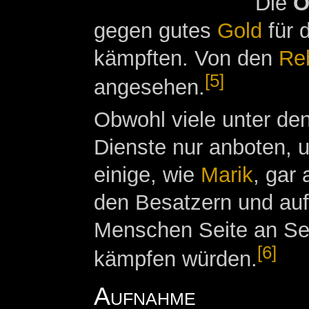
Die
O
gegen gutes
Gold
für 
kämpften. Von den
Re
[5]
angesehen.
Obwohl viele unter de
Dienste nur anboten, u
einige, wie
Marik
, gar 
den Besatzern und auf
Menschen Seite an Sei
[6]
kämpfen würden.
Aufnahme