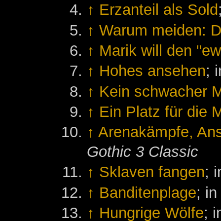
↑
Erzanteil als Sold
↑
Warum meiden: D
↑
Marik will den "e
↑
Hohes ansehen
; 
↑
Kein schwacher 
↑
Ein Platz für die
↑
Arenakämpfe, Ans
Gothic 3 Classic
↑
Sklaven fangen
; 
↑
Banditenplage
; i
↑
Hungrige Wölfe
; 