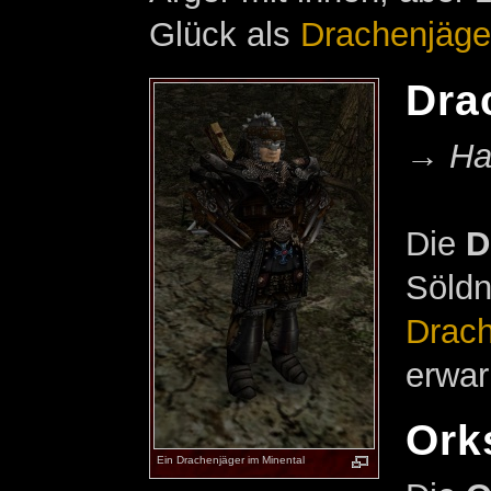
Glück als
Drachenjäge
Dra
→
Ha
Die
D
Söldn
Drac
erwa
Ork
Ein Drachenjäger im Minental