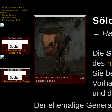
-
Links auf diese Seite
-
Änderungen an verlinkten
Seiten
-
Spezialseiten
Söl
-
Druckversion
-
Permanenter Link
→
Ha
Suchen nach:
Die
S
In Partnerschaft mit
Amazon.de
des
n
Suchen nach:
Sie b
Ein Söldner der Magier in der
Vorha
leichten Rüstung
In Partnerschaft mit Google
und 
Der ehemalige General