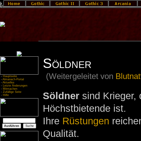
Söldner
(Weitergeleitet von
Blutnat
-
Hauptseite
-
Almanach-Portal
-
Aktuelles
-
Letzte Änderungen
-
Mitmachen
Söldner
sind Krieger, 
-
Zufällige Seite
-
Hilfe
Höchstbietende ist.
Ihre
Rüstungen
reichen
Qualität.