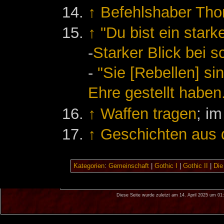
↑
Befehlshaber Tho
↑
"Du bist ein stark
-
Starker Blick bei
-
"Sie [Rebellen] si
Ehre gestellt haben
↑
Waffen tragen
; i
↑
Geschichten aus 
Kategorien
:
Gemeinschaft
|
Gothic I
|
Gothic II
|
Die
Diese Seite wurde zuletzt am 14. April 2025 um 01