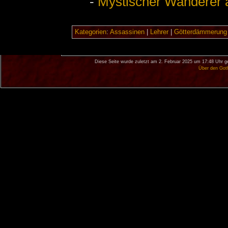
-
Mystischer Wanderer a
Kategorien
:
Assassinen
|
Lehrer
|
Götterdämmerung
Diese Seite wurde zuletzt am 2. Februar 2025 um 17:48 Uhr g
Über den Got