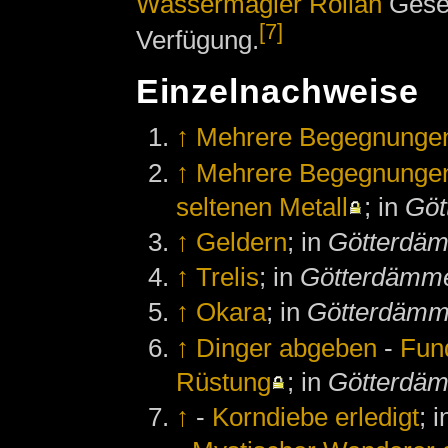
Wassermagier
Rollan
Gesel
[7]
Verfügung.
Einzelnachweise
↑
Mehrere Begegnunge
↑
Mehrere Begegnungen
seltenen Metall
; in
Göt
↑
Geldern
; in
Götterdä
↑
Trelis
; in
Götterdämm
↑
Okara
; in
Götterdämm
↑
Dinger abgeben
-
Fun
Rüstung
; in
Götterdä
↑
-
Korndiebe erledigt
; 