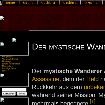
Der mystische Wan
-
Hauptseite
-
Almanach-Portal
-
Aktuelles
-
Letzte Änderungen
-
Mitmachen
-
Zufällige Seite
Der
mystische Wanderer
w
-
Hilfe
Assassine
, dem der
Held
na
Rückkehr aus dem
unbeka
während seiner Mission, My
[1]
mehrmals begegnete.