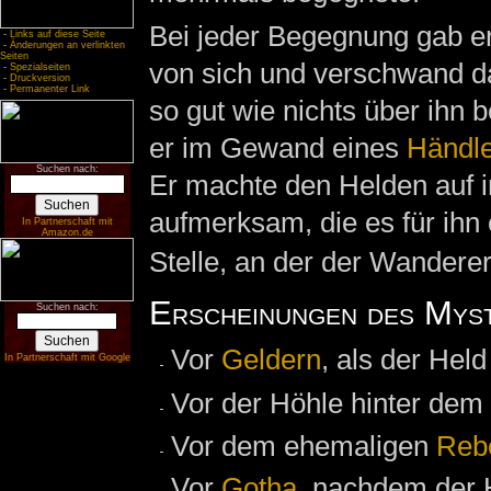
Bei jeder Begegnung gab er
-
Links auf diese Seite
-
Änderungen an verlinkten
Seiten
von sich und verschwand da
-
Spezialseiten
-
Druckversion
-
Permanenter Link
so gut wie nichts über ihn 
er im Gewand eines
Händle
Suchen nach:
Er machte den Helden auf 
aufmerksam, die es für ihn
In Partnerschaft mit
Amazon.de
Stelle, an der der Wandere
Erscheinungen des Mys
Suchen nach:
Vor
Geldern
, als der Hel
In Partnerschaft mit Google
Vor der Höhle hinter dem
Vor dem ehemaligen
Rebe
Vor
Gotha
, nachdem der 