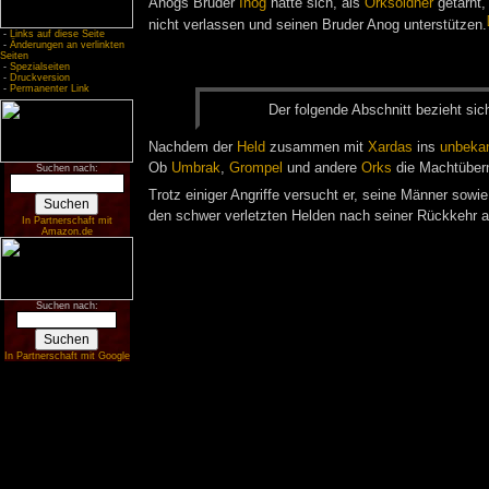
Anogs Bruder
Inog
hatte sich, als
Orksöldner
getarnt, 
nicht verlassen und seinen Bruder Anog unterstützen.
-
Links auf diese Seite
-
Änderungen an verlinkten
Seiten
-
Spezialseiten
-
Druckversion
-
Permanenter Link
Der fol­gen­de Ab­schnitt be­zieht sic
Nachdem der
Held
zusammen mit
Xardas
ins
unbeka
Ob
Umbrak
,
Grompel
und andere
Orks
die Machtübern
Suchen nach:
Trotz einiger Angriffe versucht er, seine Männer sow
den schwer verletzten Helden nach seiner Rückkehr 
In Partnerschaft mit
Amazon.de
Suchen nach:
In Partnerschaft mit Google