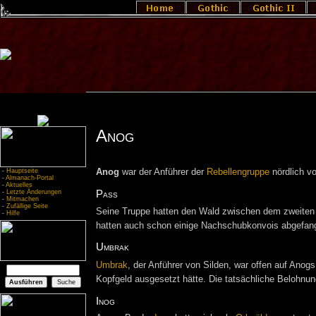
Anog
-
Hauptseite
Anog
war der Anführer der
Rebellengruppe
nördlich v
-
Almanach-Portal
-
Aktuelles
-
Letzte Änderungen
Pass
-
Mitmachen
-
Zufällige Seite
Seine Truppe hatten den Wald zwischen dem zweiten 
-
Hilfe
hatten auch schon einige Nachschubkonvois abgefang
Umbrak
Umbrak
, der Anführer von Silden, war offen auf Anog
Kopfgeld ausgesetzt hätte. Die tatsächliche Belohnu
Inog