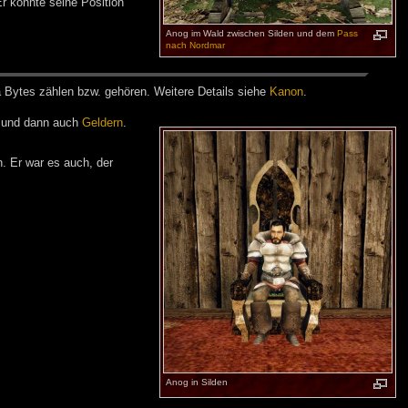
 Er konnte seine Position
Anog im Wald zwischen Silden und dem
Pass
nach Nordmar
a Bytes zäh­len bzw. ge­hö­ren. Wei­te­re De­tails sie­he
Ka­non
.
n und dann auch
Geldern
.
. Er war es auch, der
Anog in Silden