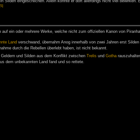
in Silden eingeschlichen. Allein konnte er dort allerdings nicht viel bewirken.
[5]
h auf ein oder meh­re­re Wer­ke, wel­che nicht zum of­fi­zi­el­len Ka­non von Pi­ran­h
nnte Land
verschwand, übernahm Anog innerhalb von zwei Jahren erst Silde
ahme durch die Rebellen überlebt haben, ist nicht bekannt.
ie Geldern und Silden aus dem Konflikt zwischen
Trelis
und
Gotha
rauszuhalten
aus dem unbekannten Land fand und so rettete.