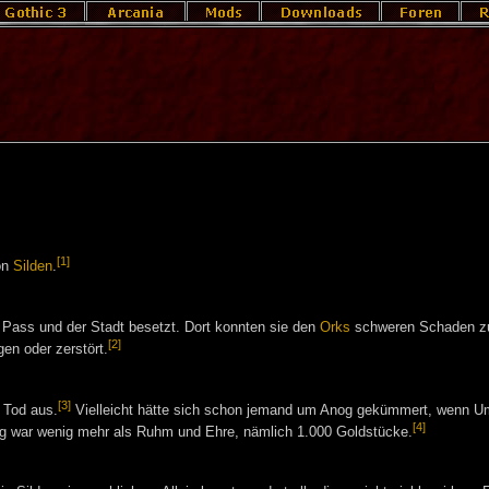
[1]
on
Silden
.
Pass und der Stadt besetzt. Dort konnten sie den
Orks
schweren Schaden z
[2]
en oder zerstört.
[3]
s Tod aus.
Vielleicht hätte sich schon jemand um Anog gekümmert, wenn U
[4]
ng war wenig mehr als Ruhm und Ehre, nämlich 1.000 Goldstücke.