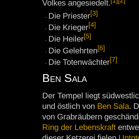
[1]
[2]
Volkes angesiedelt.
[3]
Die Priester
[4]
Die Krieger
[5]
Die Heiler
[6]
Die Gelehrten
[7]
Die Totenwächter
Ben Sala
Der Tempel liegt südwestli
und östlich von
Ben Sala
. 
von Grabräubern geschände
Ring der Lebenskraft
entwen
dieser Ketzerei fielen
Untot