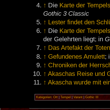
↑
Die
Karte der Tempels
Gothic 3 Classic
↑
Lester findet den Schl
↑
Die
Karte der Tempels
der Gelehrten liegt; in
G
↑
Das Artefakt der Tote
↑
Gefundenes Amulett
; 
↑
Chroniken der Herrsch
↑
Akaschas Reise und 
↑
Akascha wurde mit ei
Kategorien
:
Ort
|
Tempel
|
Varant
|
Gothic III