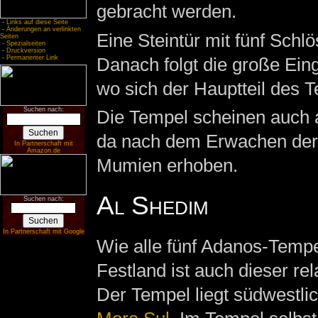
gebracht werden.
-
Links auf diese Seite
-
Änderungen an verlinkten
Eine Steintür mit fünf Schl
Seiten
-
Spezialseiten
-
Druckversion
Danach folgt die große Ein
-
Permanenter Link
wo sich der Hauptteil des T
Suchen nach:
Die Tempel scheinen auch a
da nach dem Erwachen der T
In Partnerschaft mit
Amazon.de
Mumien erhoben.
Al Shedim
Suchen nach:
In Partnerschaft mit Google
Wie alle fünf Adanos-Temp
Festland ist auch dieser rela
Der Tempel liegt südwestli