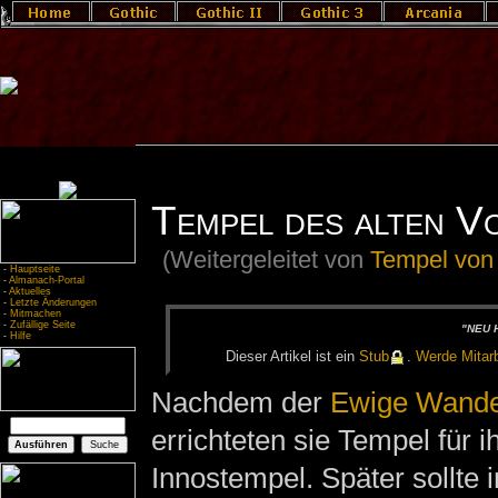
Tempel des alten V
(Weitergeleitet von
Tempel von 
-
Hauptseite
-
Almanach-Portal
-
Aktuelles
-
Letzte Änderungen
-
Mitmachen
-
Zufällige Seite
"NEU H
-
Hilfe
Die­ser Ar­ti­kel ist ein
Stub
.
Wer­de Mit­ar­b
Nachdem der
Ewige Wande
errichteten sie Tempel für i
Innostempel. Später sollte 