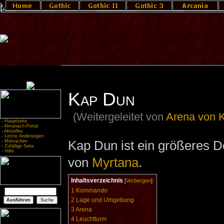
Kap Dun
(Weitergeleitet von
Arena von 
-
Hauptseite
-
Almanach-Portal
-
Aktuelles
-
Letzte Änderungen
Kap Dun ist ein größeres D
-
Mitmachen
-
Zufällige Seite
-
Hilfe
von
Myrtana
.
Inhaltsverzeichnis
[
Verbergen
]
1
Kommando
2
Lage und Umgebung
3
Arena
4
Leuchtturm