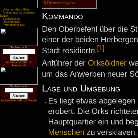
5
Einzelnachweise
-
Links auf diese Seite
Kommando
-
Änderungen an verlinkten
Seiten
-
Spezialseiten
-
Druckversion
-
Permanenter Link
Den Oberbefehl über die St
einer der beiden Herbergen
[1]
Stadt residierte.
Suchen nach:
Anführer der
Orksöldner
w
In Partnerschaft mit
Amazon.de
um das Anwerben neuer Sö
Lage und Umgebung
Suchen nach:
Es liegt etwas abgelege
In Partnerschaft mit Google
erobert. Die Orks richteten
Hauptquartier ein und be
Menschen
zu versklaven