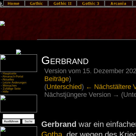
Gerbrand
Version vom 15. Dezember 202
-
Hauptseite
Beiträge
)
-
Almanach-Portal
-
Aktuelles
-
Letzte Änderungen
(
Unterschied
)
← Nächstältere 
-
Mitmachen
-
Zufällige Seite
-
Hilfe
Nächstjüngere Version → (Unte
Gerbrand
war ein einfach
Gotha
, der wegen des Krie