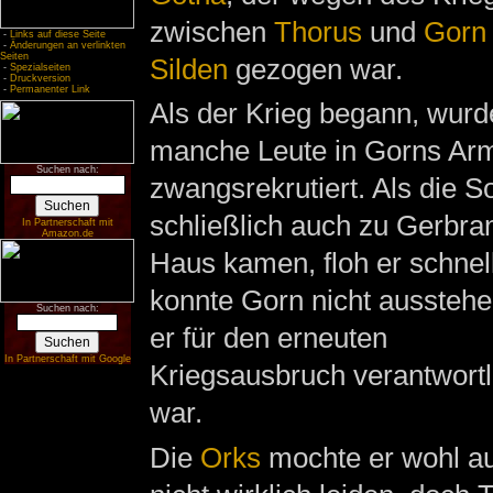
zwischen
Thorus
und
Gorn
-
Links auf diese Seite
-
Änderungen an verlinkten
Seiten
Silden
gezogen war.
-
Spezialseiten
-
Druckversion
-
Permanenter Link
Als der Krieg begann, wurd
manche Leute in Gorns Ar
Suchen nach:
zwangsrekrutiert. Als die S
schließlich auch zu Gerbra
In Partnerschaft mit
Amazon.de
Haus kamen, floh er schnell
konnte Gorn nicht ausstehe
Suchen nach:
er für den erneuten
In Partnerschaft mit Google
Kriegsausbruch verantwortl
war.
Die
Orks
mochte er wohl a