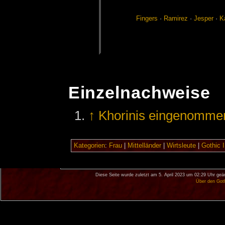
Fin­gers
·
Ra­mi­rez
·
Je­sper
·
Ka
Einzelnachweise
↑
Khorinis eingenomme
Kategorien
:
Frau
|
Mittelländer
|
Wirtsleute
|
Gothic I
Diese Seite wurde zuletzt am 5. April 2023 um 02:29 Uhr geä
Über den Got