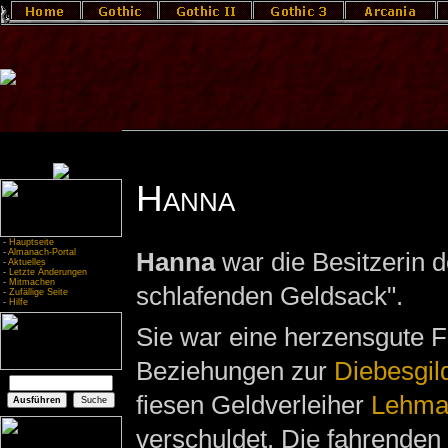
Hanna
-
Hauptseite
-
Almanach-Portal
Hanna
war die Besitzerin 
-
Aktuelles
-
Letzte Änderungen
-
Mitmachen
schlafenden Geldsack".
-
Zufällige Seite
-
Hilfe
Sie war eine herzensgute Fr
Beziehungen zur
Diebesgil
fiesen Geldverleiher
Lehma
verschuldet. Die fahrenden