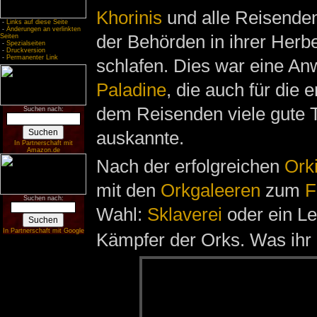
Khorinis
und alle Reisenden
-
Links auf diese Seite
-
Änderungen an verlinkten
der Behörden in ihrer Herb
Seiten
-
Spezialseiten
-
Druckversion
-
Permanenter Link
schlafen. Dies war eine An
Paladine
, die auch für die
dem Reisenden viele gute Ti
Suchen nach:
auskannte.
In Partnerschaft mit
Amazon.de
Nach der erfolgreichen
Ork
mit den
Orkgaleeren
zum
F
Suchen nach:
Wahl:
Sklaverei
oder ein L
In Partnerschaft mit Google
Kämpfer der Orks. Was ihr a