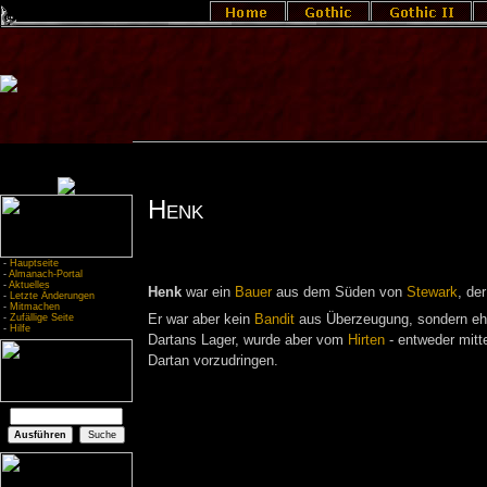
Henk
-
Hauptseite
-
Almanach-Portal
-
Aktuelles
Henk
war ein
Bauer
aus dem Süden von
Stewark
, de
-
Letzte Änderungen
-
Mitmachen
-
Zufällige Seite
Er war aber kein
Bandit
aus Überzeugung, sondern eh
-
Hilfe
Dartans Lager, wurde aber vom
Hirten
- entweder mitt
Dartan vorzudringen.