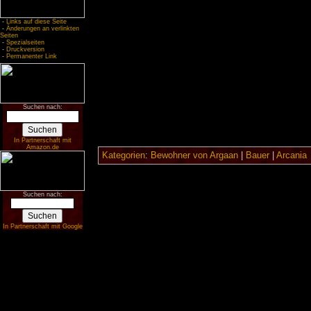
-
Links auf diese Seite
-
Änderungen an verlinkten
Seiten
-
Spezialseiten
-
Druckversion
-
Permanenter Link
Suchen nach:
In Partnerschaft mit
Amazon.de
Kategorien
:
Bewohner von Argaan
|
Bauer
|
Arcania
Suchen nach:
In Partnerschaft mit Google