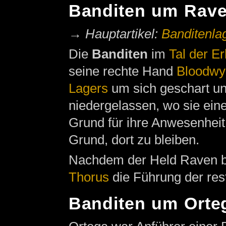
Banditen um Rav
→
Hauptartikel:
Banditenla
Die
Banditen
im
Tal der E
seine rechte Hand
Bloodwy
Lagers
um sich geschart u
niedergelassen, wo sie ein
Grund für ihre Anwesenheit
Grund, dort zu bleiben.
Nachdem der Held Raven b
Thorus
die Führung der rest
Banditen um Orte