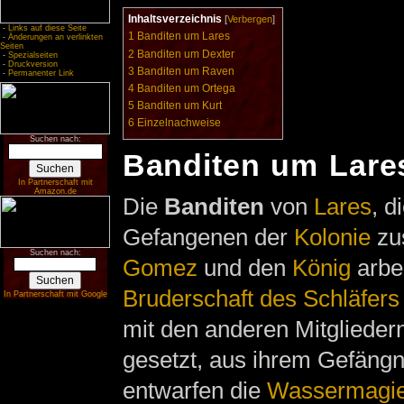
Inhaltsverzeichnis
[
Verbergen
]
-
Links auf diese Seite
1
Banditen um Lares
-
Änderungen an verlinkten
Seiten
2
Banditen um Dexter
-
Spezialseiten
-
Druckversion
3
Banditen um Raven
-
Permanenter Link
4
Banditen um Ortega
5
Banditen um Kurt
6
Einzelnachweise
Suchen nach:
Banditen um Lare
In Partnerschaft mit
Amazon.de
Die
Banditen
von
Lares
, d
Gefangenen der
Kolonie
zus
Suchen nach:
Gomez
und den
König
arbe
Bruderschaft des Schläfers
In Partnerschaft mit Google
mit den anderen Mitglieder
gesetzt, aus ihrem Gefängn
entwarfen die
Wassermagie