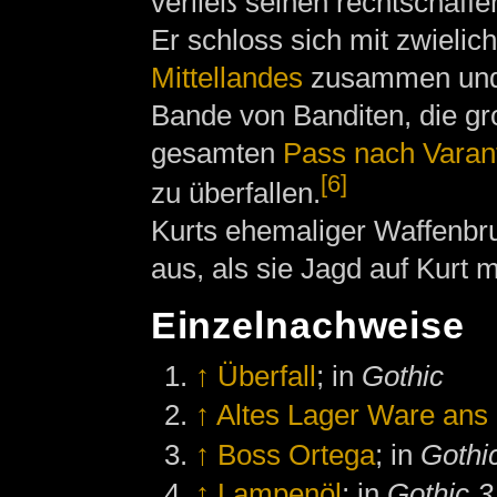
verließ seinen rechtschaffe
Er schloss sich mit zwielic
Mittellandes
zusammen und 
Bande von Banditen, die g
gesamten
Pass nach Varan
[6]
zu überfallen.
Kurts ehemaliger Waffenbr
aus, als sie Jagd auf Kurt 
Einzelnachweise
↑
Überfall
; in
Gothic
↑
Altes Lager Ware ans 
↑
Boss Ortega
; in
Gothi
↑
Lampenöl
; in
Gothic 3