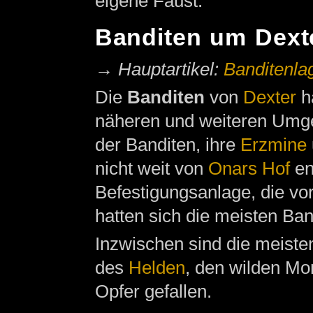
eigene Faust.
Banditen um Dext
→
Hauptartikel:
Banditenla
Die
Banditen
von
Dexter
ha
näheren und weiteren Umg
der Banditen, ihre
Erzmine
nicht weit von
Onars Hof
en
Befestigungsanlage, die vo
hatten sich die meisten Ba
Inzwischen sind die meiste
des
Helden
, den wilden Mo
Opfer gefallen.