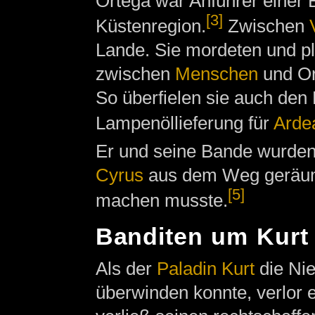
Ortega war Anführer einer 
[3]
Küstenregion.
Zwischen
Lande. Sie mordeten und p
zwischen
Menschen
und Or
So überfielen sie auch den
Lampenöllieferung für
Arde
Er und seine Bande wurde
Cyrus
aus dem Weg geräumt
[5]
machen musste.
Banditen um Kurt
Als der
Paladin
Kurt
die Ni
überwinden konnte, verlor 