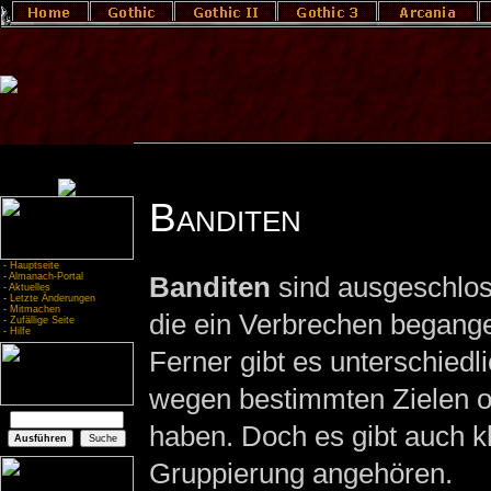
Banditen
-
Hauptseite
-
Almanach-Portal
Banditen
sind ausgeschlos
-
Aktuelles
-
Letzte Änderungen
-
Mitmachen
die ein Verbrechen begang
-
Zufällige Seite
-
Hilfe
Ferner gibt es unterschiedl
wegen bestimmten Zielen 
haben. Doch es gibt auch k
Gruppierung angehören.