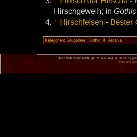
↑
Fleisch der Hirsche
-
Hirschgeweih; in
Gothic
↑
Hirschfelsen
-
Bester 
Kategorien
:
Säugetiere
|
Gothic III
|
Arcania
Diese Seite wurde zuletzt am 26. Mai 2024 um 20:33 Uhr geä
Über den Got