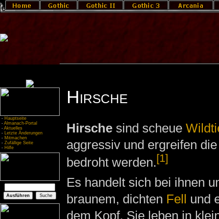
Hirsche
-
Hauptseite
-
Almanach-Portal
Hirsche
sind scheue
Wildti
-
Aktuelles
-
Letzte Änderungen
-
Mitmachen
aggressiv und ergreifen die
-
Zufällige Seite
-
Hilfe
[1]
bedroht werden.
Es handelt sich bei ihnen u
braunem, dichten
Fell
und 
dem Kopf. Sie leben in kle