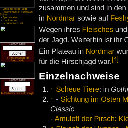
zusammen und sind in den
-
Links auf diese Seite
-
Änderungen an verlinkten
Seiten
in
Nordmar
sowie auf
Fesh
-
Spezialseiten
-
Druckversion
-
Permanenter Link
Wegen ihres
Fleisches
un
der Jagd. Weiterhin ist ihr
Suchen nach:
Ein Plateau in
Nordmar
wu
[4]
In Partnerschaft mit
für die Hirschjagd war.
Amazon.de
Einzelnachweise
Suchen nach:
↑
Scheue Tiere
; in
Gothi
In Partnerschaft mit Google
↑
-
Sichtung im Osten M
Classic
-
Amulett der Pirsch: Kl