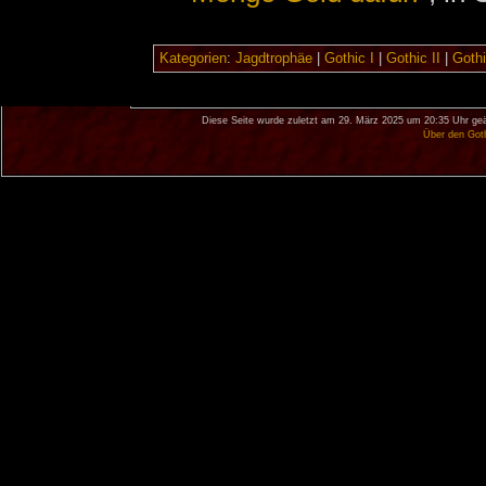
Kategorien
:
Jagdtrophäe
|
Gothic I
|
Gothic II
|
Gothi
Diese Seite wurde zuletzt am 29. März 2025 um 20:35 Uhr geä
Über den Got