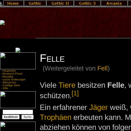
Felle
(Weitergeleitet von
Fell
)
-
Hauptseite
-
Almanach-Portal
-
Aktuelles
-
Letzte Änderungen
Viele
Tiere
besitzen
Felle
, 
-
Mitmachen
-
Zufällige Seite
-
Hilfe
[1]
schützen.
Ein erfahrener
Jäger
weiß, 
Trophäen
erbeuten kann. Mi
abziehen können von folgen