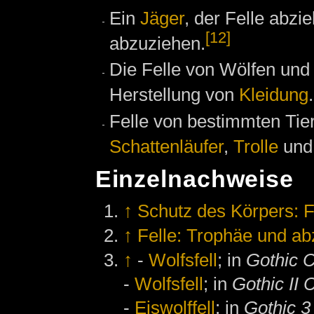
Ein
Jäger
, der Felle abzi
[12]
abzuziehen.
Die Felle von Wölfen und 
Herstellung von
Kleidung
.
Felle von bestimmten Tier
Schattenläufer
,
Trolle
un
Einzelnachweise
↑
Schutz des Körpers: F
↑
Felle: Trophäe und ab
↑
-
Wolfsfell
; in
Gothic C
-
Wolfsfell
; in
Gothic II 
-
Eiswolffell
; in
Gothic 3