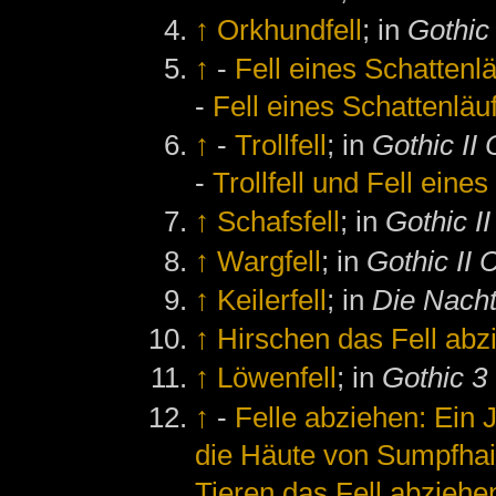
↑
Orkhundfell
; in
Gothic
↑
-
Fell eines Schattenl
-
Fell eines Schattenläu
↑
-
Trollfell
; in
Gothic II 
-
Trollfell und Fell eine
↑
Schafsfell
; in
Gothic II
↑
Wargfell
; in
Gothic II 
↑
Keilerfell
; in
Die Nach
↑
Hirschen das Fell abz
↑
Löwenfell
; in
Gothic 3
↑
-
Felle abziehen: Ein 
die Häute von Sumpfhai
Tieren das Fell abziehe