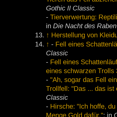
Gothic II Classic
-
Tierverwertung: Reptil
in
Die Nacht des Raben
↑
Herstellung von Kleid
↑
-
Fell eines Schattenlä
Classic
-
Fell eines Schattenläuf
eines schwarzen Trolls
-
"Ah, sogar das Fell ei
Trollfell: "Das ... das i
Classic
-
Hirsche: "Ich hoffe, d
Menge Gold dafür."
; in
G