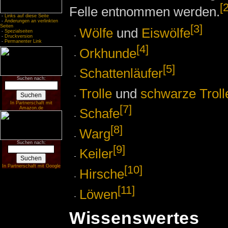
[2
Felle entnommen werden.
-
Links auf diese Seite
-
Änderungen an verlinkten
[3]
Seiten
Wölfe
und
Eiswölfe
-
Spezialseiten
-
Druckversion
-
Permanenter Link
[4]
Orkhunde
[5]
Schattenläufer
Suchen nach:
Trolle
und
schwarze Troll
In Partnerschaft mit
[7]
Amazon.de
Schafe
[8]
Warg
Suchen nach:
[9]
Keiler
[10]
In Partnerschaft mit Google
Hirsche
[11]
Löwen
Wissenswertes