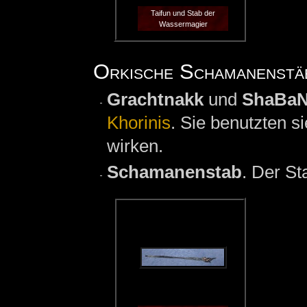
Taifun und Stab der
Wassermagier
Orkische Schamanenstä
Grachtnakk
und
ShaBaN
Khorinis
. Sie benutzten s
wirken.
Schamanenstab
. Der S