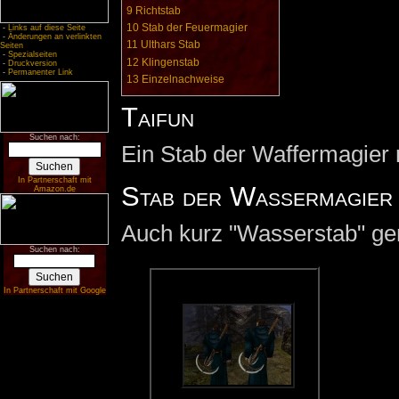
9
Richtstab
10
Stab der Feuermagier
-
Links auf diese Seite
-
Änderungen an verlinkten
11
Ulthars Stab
Seiten
-
Spezialseiten
12
Klingenstab
-
Druckversion
-
Permanenter Link
13
Einzelnachweise
Taifun
Suchen nach:
Ein Stab der Waffermagier 
In Partnerschaft mit
Stab der Wassermagier
Amazon.de
Auch kurz "Wasserstab" gen
Suchen nach:
In Partnerschaft mit Google