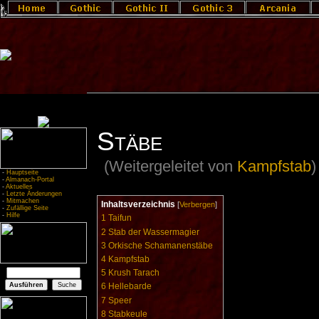
Stäbe
(Weitergeleitet von
Kampfstab
)
-
Hauptseite
-
Almanach-Portal
-
Aktuelles
-
Letzte Änderungen
-
Mitmachen
Inhaltsverzeichnis
[
Verbergen
]
-
Zufällige Seite
-
Hilfe
1
Taifun
2
Stab der Wassermagier
3
Orkische Schamanenstäbe
4
Kampfstab
5
Krush Tarach
6
Hellebarde
7
Speer
8
Stabkeule