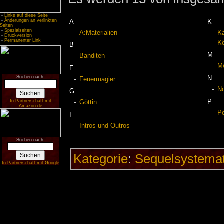
-
Links auf diese Seite
-
Änderungen an verlinkten
A
K
Seiten
-
Spezialseiten
A:Materialien
K
-
Druckversion
-
Permanenter Link
Kö
B
M
Banditen
M
F
Suchen nach:
N
Feuermagier
No
G
P
In Partnerschaft mit
Göttin
Amazon.de
Pe
I
Intros und Outros
Suchen nach:
Kategorie
:
Sequelsystemat
In Partnerschaft mit Google