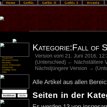
Kategorie:Fall of S
Version vom 21. Juni 2016, 12
-
Hauptseite
(Unterschied) ← Nächstältere Ve
-
Almanach-Portal
-
Aktuelles
-
Letzte Änderungen
Nächstjüngere Version → (Unte
-
Mitmachen
-
Zufällige Seite
-
Hilfe
Alle Artikel aus allen Bereic
Seiten in der Kateg
Es werden 13 von insgesamt