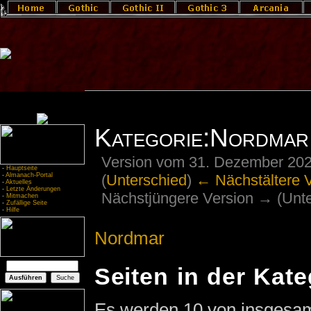
Kategorie:Nordmar
Version vom 31. Dezember 202
-
Hauptseite
(
Unterschied
)
← Nächstältere 
-
Almanach-Portal
-
Aktuelles
-
Letzte Änderungen
Nächstjüngere Version → (Unte
-
Mitmachen
-
Zufällige Seite
-
Hilfe
Nordmar
Seiten in der Kat
Es werden 10 von insgesamt