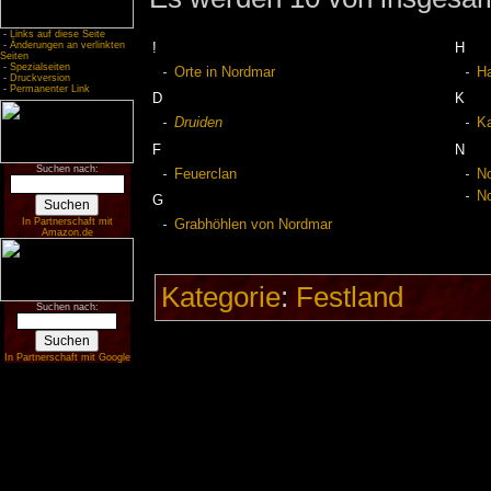
-
Links auf diese Seite
-
Änderungen an verlinkten
!
H
Seiten
-
Spezialseiten
Orte in Nordmar
H
-
Druckversion
-
Permanenter Link
D
K
Druiden
Ka
F
N
Suchen nach:
Feuerclan
No
N
G
In Partnerschaft mit
Grabhöhlen von Nordmar
Amazon.de
Kategorie
:
Festland
Suchen nach:
In Partnerschaft mit Google