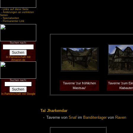
-
Links auf diese Seite
-
Änderungen an verlinkten
Seiten
-
Spezialseiten
-
Permanenter Link
Suchen nach:
In Partnerschaft mit
Amazon.de
Suchen nach:
Taverne 'zur fröhlichen
Taverne 'zum Ein
Mastsau'
Klabauter
In Partnerschaft mit Google
Tal Jharkendar
Taverne von
Snaf
im
Banditenlager
von
Raven