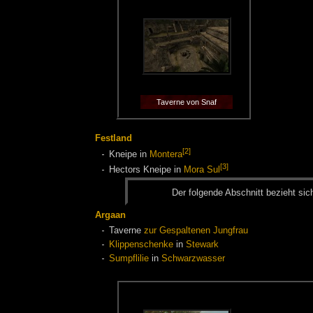
Taverne von Snaf
Festland
[2]
Kneipe in
Montera
[3]
Hectors Kneipe in
Mora Sul
Der fol­gen­de Ab­schnitt be­zieht sic
Argaan
Taverne
zur Gespaltenen Jungfrau
Klippenschenke
in
Stewark
Sumpflilie
in
Schwarzwasser