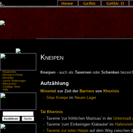
Kneipen
-
Hauptseite
Kneipen
- auch als
Tavernen
oder
Schenken
bezeich
-
Almanach-Portal
-
Aktuelles
-
Letzte Änderungen
Aufzählung
-
Mitmachen
-
Zufällige Seite
-
Hilfe
Minental
zur Zeit der
Barriere
von
Khorinis
Silas Kneipe
im
Neuen Lager
Tal Khorinis
Taverne 'zur fröhlichen Mastsau' in der
Unterstadt
Taverne 'zum Einbeinigen Klabauter' im
Hafenviert
Taverne zur toten Harpie
auf dem Weg zwischen d