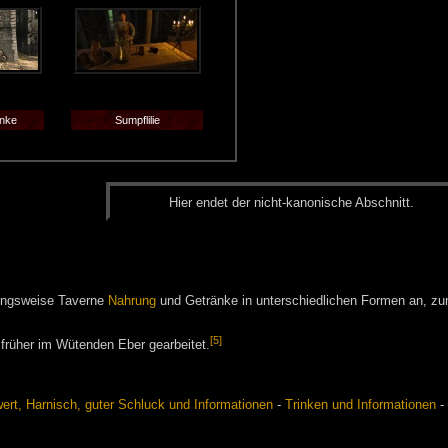
enke
Sumpflilie
Hier en­det der nicht-ka­no­ni­sche Ab­schnitt.
ungsweise Taverne
Nahrung
und Getränke in unterschiedlichen Formen an, zu
[5]
früher im Wütenden Eber gearbeitet.
rt, Harnisch, guter Schluck und Informationen
-
Trinken und Informationen