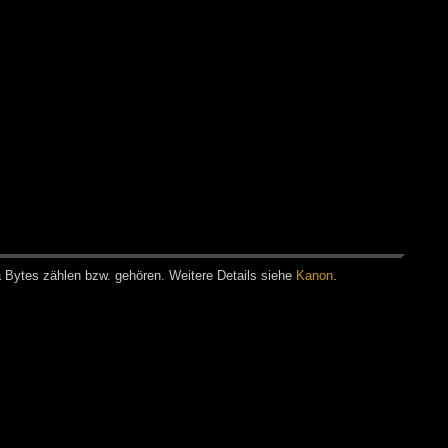
a Bytes zäh­len bzw. ge­hö­ren. Wei­te­re De­tails sie­he
Ka­non
.