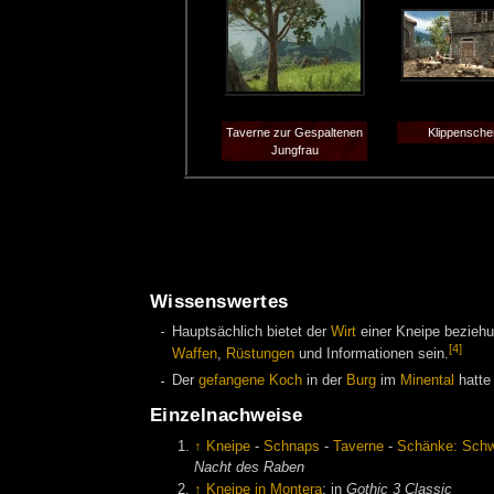
Taverne zur Gespaltenen
Klippensch
Jungfrau
Wissenswertes
Hauptsächlich bietet der
Wirt
einer Kneipe bezieh
[4]
Waffen
,
Rüstungen
und Informationen sein.
Der
gefangene Koch
in der
Burg
im
Minental
hatte 
Einzelnachweise
↑
Kneipe
-
Schnaps
-
Taverne
-
Schänke: Schwe
Nacht des Raben
↑
Kneipe in Montera
; in
Gothic 3 Classic