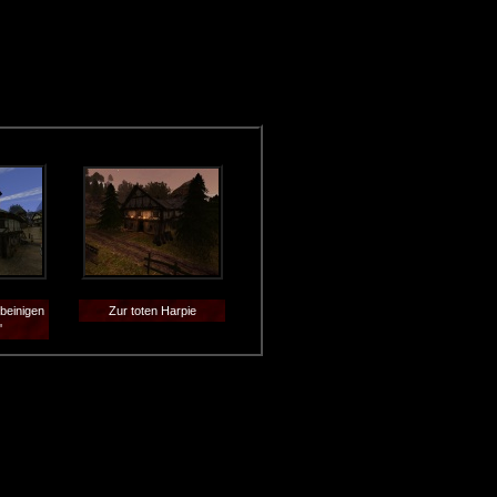
beinigen
Zur toten Harpie
'