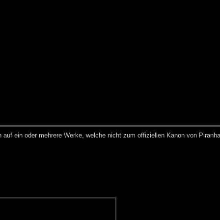
h auf ein oder meh­re­re Wer­ke, wel­che nicht zum of­fi­zi­el­len Ka­non von Pi­ran­h