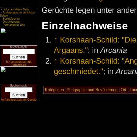
Gerüchte legen unter ander
-
Links auf diese Seite
-
Änderungen an verlinkten
Seiten
-
Spezialseiten
-
Druckversion
Einzelnachweise
-
Permanenter Link
↑
Korshaan-Schild: "Die
Suchen nach:
Argaans."
; in
Arcania
↑
Korshaan-Schild: "An
In Partnerschaft mit
Amazon.de
geschmiedet."
; in
Arcan
Suchen nach:
Kategorien
:
Geographie und Bevölkerung
|
Ort
|
Land
In Partnerschaft mit Google