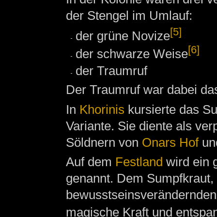
der Stengel im Umlauf:
[5]
der grüne Novize
[6]
der schwarze Weise
der Traumruf
Der Traumruf war dabei das
In
Khorinis
kursierte das Su
Variante. Sie diente als ve
Söldnern von
Onars Hof
und
Auf dem
Festland
wird ein 
genannt. Dem Sumpfkraut, d
bewusstseinsverändernden W
magische Kraft und entspa