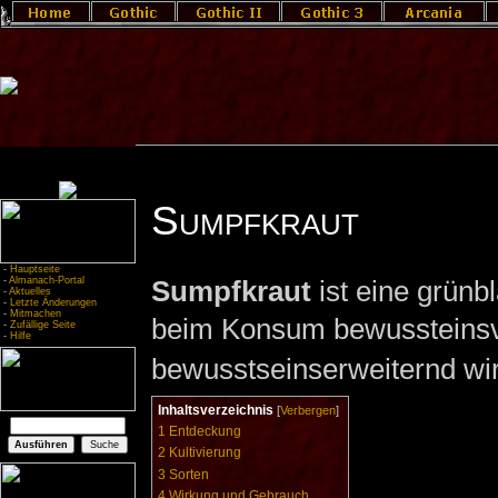
Sumpfkraut
-
Hauptseite
-
Almanach-Portal
Sumpfkraut
ist eine grünbl
-
Aktuelles
-
Letzte Änderungen
-
Mitmachen
beim Konsum bewussteinsv
-
Zufällige Seite
-
Hilfe
bewusstseinserweiternd wi
Inhaltsverzeichnis
[
Verbergen
]
1
Entdeckung
2
Kultivierung
3
Sorten
4
Wirkung und Gebrauch