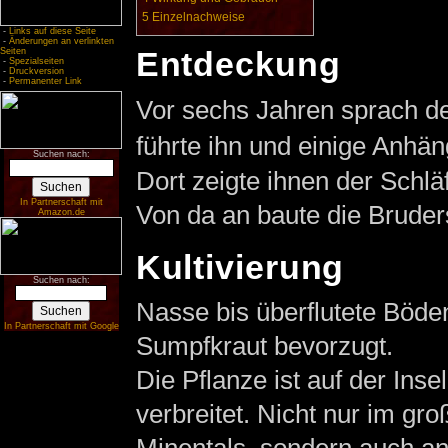
5
Einzelnachweise
-
Links auf diese Seite
-
Änderungen an verlinkten
Entdeckung
Seiten
-
Spezialseiten
-
Druckversion
-
Permanenter Link
Vor sechs Jahren sprach d
führte ihn und einige Anhä
Suchen nach:
Dort zeigte ihnen der Schl
In Partnerschaft mit
Von da an baute die Bruders
Amazon.de
Kultivierung
Suchen nach:
Nasse bis überflutete Böd
In Partnerschaft mit Google
Sumpfkraut bevorzugt.
Die Pflanze ist auf der Inse
verbreitet. Nicht nur im g