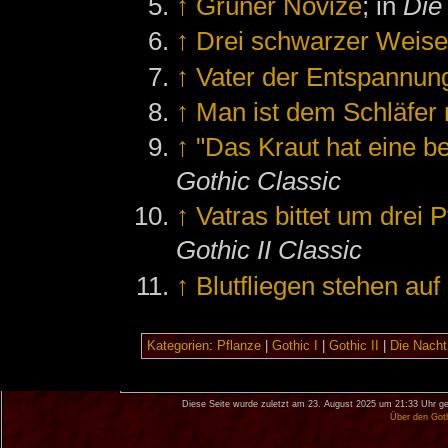
↑
Grüner Novize
; in
Die
↑
Drei schwarzer Weise
↑
Vater der Entspannun
↑
Man ist dem Schläfer
↑
"Das Kraut hat eine 
Gothic Classic
↑
Vatras bittet um drei 
Gothic II Classic
↑
Blutfliegen stehen au
Kategorien
:
Pflanze
|
Gothic I
|
Gothic II
|
Die Nacht
Diese Seite wurde zuletzt am 23. August 2025 um 21:33 Uhr ge
Über den Got