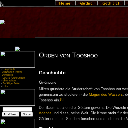
Orden von Tooshoo
-
Hauptseite
Geschichte
-
Almanach-Portal
-
Aktuelles
-
Letzte Änderungen
-
Mitmachen
Gründung
-
Zufällige Seite
-
Hilfe
Milten gründete die Bruderschaft von Tooshoo vor weni
gemeinsam zu studieren - die
Magier des Wassers
, 
[1]
Tooshoo ein.
Der Baum ist allen drei Göttern geweiht. Die Wurzeln 
Adanos
und diese, seine Welt. Die Krone steht für 
Götter errichtet. Seitdem forschen und studieren die Ma