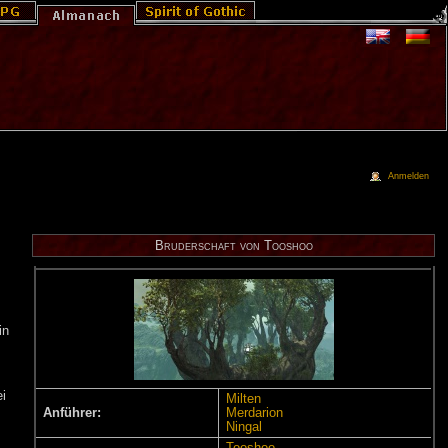
Anmelden
Bruderschaft von Tooshoo
in
i
Milten
Anführer:
Merdarion
Ningal