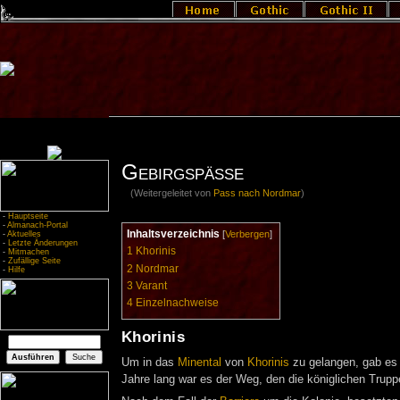
Gebirgspässe
(Weitergeleitet von
Pass nach Nordmar
)
-
Hauptseite
-
Almanach-Portal
Inhaltsverzeichnis
[
Verbergen
]
-
Aktuelles
-
Letzte Änderungen
1
Khorinis
-
Mitmachen
-
Zufällige Seite
2
Nordmar
-
Hilfe
3
Varant
4
Einzelnachweise
Khorinis
Um in das
Minental
von
Khorinis
zu gelangen, gab es
Jahre lang war es der Weg, den die königlichen Tru