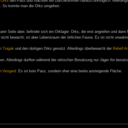
n
Orks
den Pass und machten ein Durchkommen nahezu unmöglich. Allerdings
e. So konnte man die Orks umgehen.
er Seite aber, befindet sich ein Orklager. Orks, die erst angreifen und dann f
d nicht bewacht, ist aber Lebensraum der örtlichen Fauna. Es ist nicht unwahrs
on
Tragak
und den dortigen Orks genutzt. Allerdings überbewacht der
Rebell
A
ten. Allerdings durften während der orkischen Besatzung nur Jäger ihn benut
on
Vengard
. Es ist kein Pass, sondern eher eine breite ansteigende Fläche.