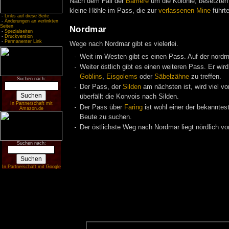
Nach dem Fall der
Barriere
um die Kolonie, besetzte
kleine Höhle im Pass, die zur
verlassenen Mine
führt
-
Links auf diese Seite
-
Änderungen an verlinkten
Seiten
Nordmar
-
Spezialseiten
-
Druckversion
-
Permanenter Link
Wege nach Nordmar gibt es vielerlei.
Weit im Westen gibt es einen Pass. Auf der nordmar
Weiter östlich gibt es einen weiteren Pass. Er wir
Goblins
,
Eisgolems
oder
Säbelzähne
zu treffen.
Suchen nach:
Der Pass, der
Silden
am nächsten ist, wird viel v
überfällt die Konvois nach Silden.
In Partnerschaft mit
Der Pass über
Faring
ist wohl einer der bekanntes
Amazon.de
Beute zu suchen.
Der östlichste Weg nach Nordmar liegt nördlich v
Suchen nach:
In Partnerschaft mit Google