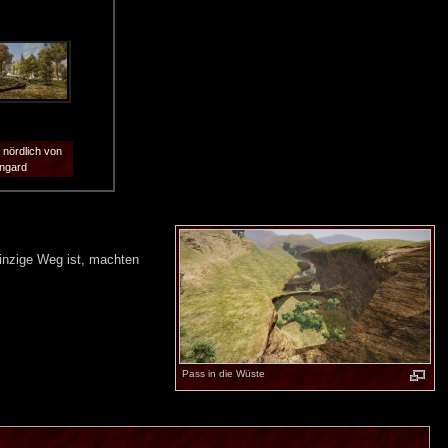
nördlich von
ngard
einzige Weg ist, machten
Pass in die Wüste