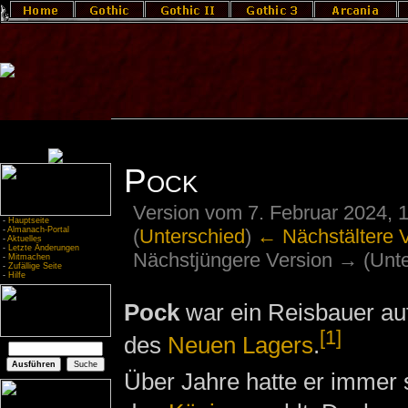
Pock
Version vom 7. Februar 2024, 
-
Hauptseite
(
Unterschied
)
← Nächstältere 
-
Almanach-Portal
-
Aktuelles
-
Letzte Änderungen
Nächstjüngere Version → (Unte
-
Mitmachen
-
Zufällige Seite
-
Hilfe
Pock
war ein Reisbauer au
[1]
des
Neuen Lagers
.
Über Jahre hatte er immer 