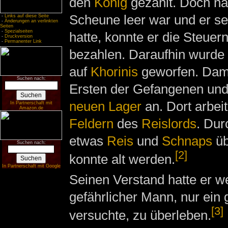
den
König
gezahlt. Doch n
Scheune leer war und er se
-
Links auf diese Seite
-
Änderungen an verlinkten
Seiten
-
Spezialseiten
hatte, konnte er die Steuer
-
Druckversion
-
Permanenter Link
bezahlen. Daraufhin wurde 
auf
Khorinis
geworfen. Dami
Suchen nach:
Ersten der Gefangenen und
neuen Lager
an. Dort arbeit
In Partnerschaft mit
Amazon.de
Feldern
des
Reislords
. Dur
etwas
Reis
und
Schnaps
üb
Suchen nach:
[2]
konnte alt werden.
In Partnerschaft mit Google
Seinen Verstand hatte er w
gefährlicher Mann, nur ein 
[3]
versuchte, zu überleben.