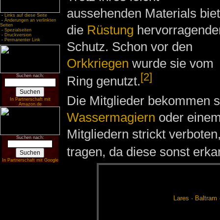
aussehenden Materials biet
-
Links auf diese Seite
-
Änderungen an verlinkten
die
Rüstung
hervorragende
Seiten
-
Spezialseiten
-
Druckversion
-
Permanenter Link
Schutz. Schon vor den
Orkkriegen
wurde sie vom
[2]
Suchen nach:
Ring genutzt.
Die Mitglieder bekommen s
In Partnerschaft mit
Amazon.de
Wassermagiern
oder einem 
Mitgliedern strickt verbote
Suchen nach:
tragen, da diese sonst erk
In Partnerschaft mit Google
La­res
·
Bal­tram