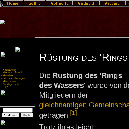
Rüstung des 'Rings
-
Hauptseite
-
Almanach-Portal
Die
Rüstung des 'Rings
-
Aktuelles
-
Letzte Änderungen
-
Mitmachen
des Wassers'
wurde von d
-
Zufällige Seite
-
Hilfe
Mitgliedern der
gleichnamigen Gemeinscha
[1]
getragen.
Trotz ihres leicht