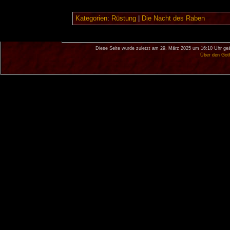
Kategorien
:
Rüstung
|
Die Nacht des Raben
Diese Seite wurde zuletzt am 29. März 2025 um 16:10 Uhr geä
Über den Got