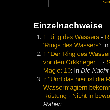
Kamp
Einzelnachweise
↑
Ring des Wassers
-
R
'Rings des Wassers'
; i
↑
"Der Ring des Wassers
vor den Orkkriegen."
-
S
Magie: 10
; in
Die Nacht
↑
"Und das hier ist die 
Wassermagiern bekomm
Rüstung
-
Nicht in bew
Raben