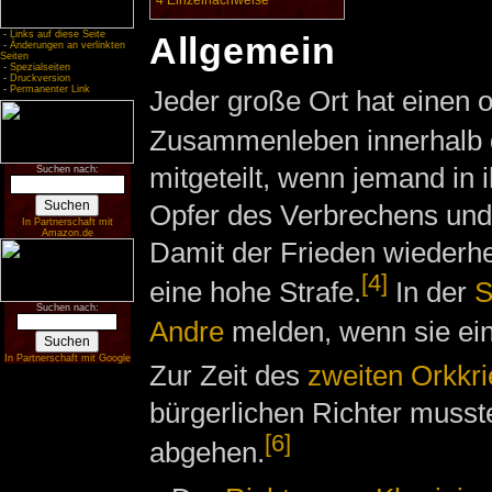
-
Links auf diese Seite
Allgemein
-
Änderungen an verlinkten
Seiten
-
Spezialseiten
-
Druckversion
-
Permanenter Link
Jeder große Ort hat einen 
Zusammenleben innerhalb
mitgeteilt, wenn jemand in
Suchen nach:
Opfer des Verbrechens und
In Partnerschaft mit
Amazon.de
Damit der Frieden wiederher
[4]
eine hohe Strafe.
In der
S
Suchen nach:
Andre
melden, wenn sie ei
In Partnerschaft mit Google
Zur Zeit des
zweiten Orkkr
bürgerlichen Richter musst
[6]
abgehen.