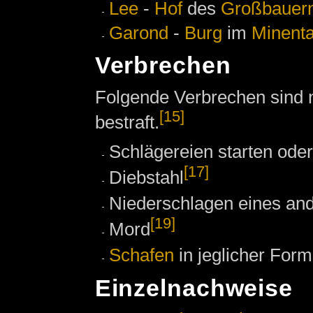
Lee
-
Hof
des
Großbauer
Garond
-
Burg
im
Minenta
Verbrechen
Folgende Verbrechen sind ni
[15]
bestraft.
Schlägereien starten oder
[17]
Diebstahl
Niederschlagen eines an
[19]
Mord
Schafen
in jeglicher For
Einzelnachweise