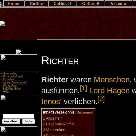
Richter
-
Hauptseite
-
Almanach-Portal
Richter
waren
Menschen
,
-
Aktuelles
-
Letzte Änderungen
-
Mitmachen
[1]
ausführten.
Lord Hagen
w
-
Zufällige Seite
-
Hilfe
[2]
Innos'
verliehen.
Inhaltsverzeichnis
[
Verbergen
]
1
Allgemein
2
Bekannte Richter
3
Verbrechen
4
Einzelnachweise