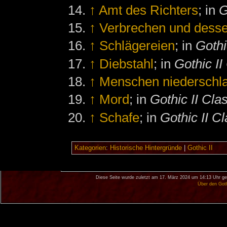
↑
Amt des Richters
; in
G
↑
Verbrechen und dess
↑
Schlägereien
; in
Gothi
↑
Diebstahl
; in
Gothic II
↑
Menschen niederschl
↑
Mord
; in
Gothic II Cla
↑
Schafe
; in
Gothic II Cl
Kategorien
:
Historische Hintergründe
|
Gothic II
Diese Seite wurde zuletzt am 17. März 2024 um 14:13 Uhr ge
Über den Got