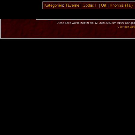
Kategorien
:
Taverne
|
Gothic II
|
Ort
|
Khorinis (Tal)
Diese Seite wurde zuletzt am 12. Juni 2023 um 01:04 Uhr geä
Über den Got