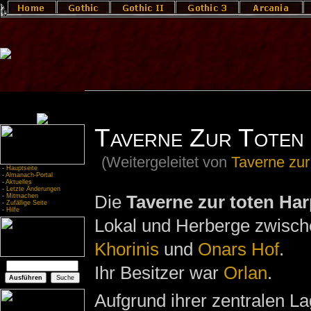
Taverne Zur Toten 
(Weitergeleitet von
Taverne zur
-
Hauptseite
-
Almanach-Portal
-
Aktuelles
-
Letzte Änderungen
Die
Taverne zur toten Har
-
Mitmachen
-
Zufällige Seite
-
Hilfe
Lokal und Herberge zwisch
Khorinis
und
Onars Hof
.
Ihr Besitzer war
Orlan
.
Aufgrund ihrer zentralen La