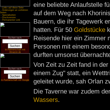
eine beliebte Anlaufstelle f
-
Links auf diese Seite
-
Änderungen an verlinkten
auf dem Weg nach Khorinis,
Seiten
-
Spezialseiten
-
Druckversion
Bauern, die ihr Tagewerk er
-
Permanenter Link
hatten. Für 50
Goldstücke
k
Reisende hier ein Zimmer 
Suchen nach:
Personen mit einem beson
In Partnerschaft mit
Amazon.de
durften umsonst übernacht
Von Zeit zu Zeit fand in de
Suchen nach:
einem Zug" statt, ein Wett
geleitet wurde, sah Orlan z
In Partnerschaft mit Google
Die Taverne war zudem der
Wassers
.