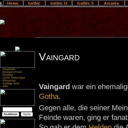
Vaingard
-
Hauptseite
-
Almanach-Portal
-
Aktuelles
-
Letzte Änderungen
-
Mitmachen
-
Zufällige Seite
Vaingard
war ein ehemali
-
Hilfe
Gotha
.
Gegen alle, die seiner Mei
Feinde waren, ging er fanat
So gab er dem
Helden
die 