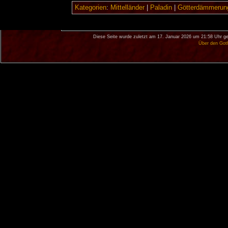
Kategorien
:
Mittelländer
|
Paladin
|
Götterdämmerun
Diese Seite wurde zuletzt am 17. Januar 2026 um 21:58 Uhr ge
Über den Got