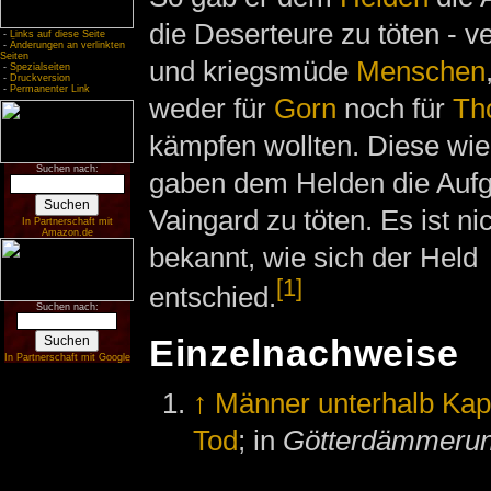
die Deserteure zu töten - 
-
Links auf diese Seite
-
Änderungen an verlinkten
Seiten
und kriegsmüde
Menschen
-
Spezialseiten
-
Druckversion
-
Permanenter Link
weder für
Gorn
noch für
Th
kämpfen wollten. Diese wi
Suchen nach:
gaben dem Helden die Auf
Vaingard zu töten. Es ist ni
In Partnerschaft mit
Amazon.de
bekannt, wie sich der Held
[1]
entschied.
Suchen nach:
Einzelnachweise
In Partnerschaft mit Google
↑
Männer unterhalb Kap
Tod
; in
Götterdämmeru