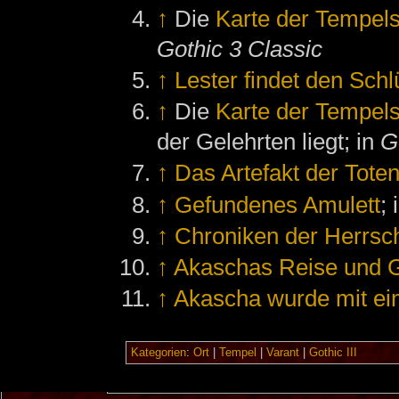
↑
Die
Karte der Tempels
Gothic 3 Classic
↑
Lester findet den Schl
↑
Die
Karte der Tempels
der Gelehrten liegt; in
G
↑
Das Artefakt der Tote
↑
Gefundenes Amulett
; 
↑
Chroniken der Herrsch
↑
Akaschas Reise und 
↑
Akascha wurde mit ei
Kategorien
:
Ort
|
Tempel
|
Varant
|
Gothic III