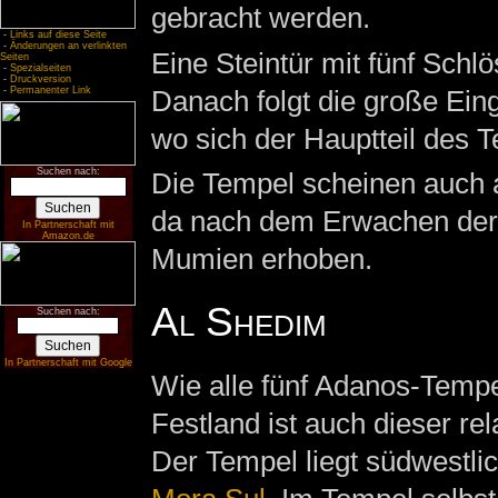
gebracht werden.
-
Links auf diese Seite
-
Änderungen an verlinkten
Eine Steintür mit fünf Schl
Seiten
-
Spezialseiten
-
Druckversion
Danach folgt die große Ein
-
Permanenter Link
wo sich der Hauptteil des T
Suchen nach:
Die Tempel scheinen auch a
da nach dem Erwachen der T
In Partnerschaft mit
Amazon.de
Mumien erhoben.
Al Shedim
Suchen nach:
In Partnerschaft mit Google
Wie alle fünf Adanos-Temp
Festland ist auch dieser rela
Der Tempel liegt südwestli