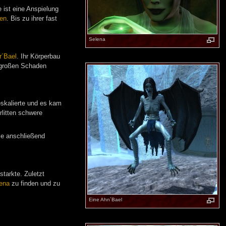
 ist eine Anspielung
en
. Bis zu ihrer fast
Selena
r´Bael
. Ihr Körperbau
 großen Schaden
eskalierte und es kam
rlitten schwere
ie anschließend
starkte. Zuletzt
ena
zu finden und zu
Eine Ahn´Bael