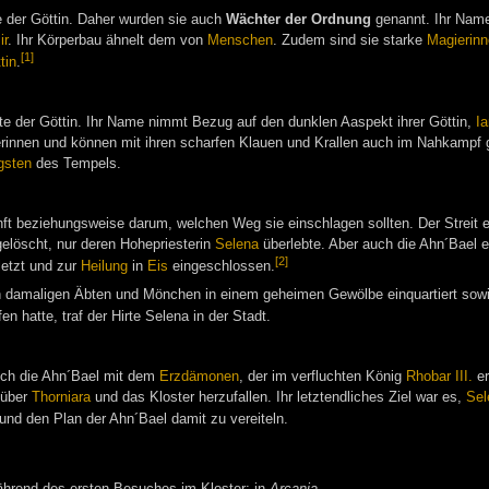
e der Göttin. Daher wurden sie auch
Wächter der Ordnung
genannt. Ihr Name
ir
. Ihr Körperbau ähnelt dem von
Menschen
. Zudem sind sie starke
Magierinn
[1]
tin
.
te der Göttin. Ihr Name nimmt Bezug auf den dunklen Aaspekt ihrer Göttin,
Ia
erinnen und können mit ihren scharfen Klauen und Krallen auch im Nahkampf
igsten
des Tempels.
kunft beziehungsweise darum, welchen Weg sie einschlagen sollten. Der Streit 
elöscht, nur deren Hohepriesterin
Selena
überlebte. Aber auch die Ahn´Bael e
[2]
etzt und zur
Heilung
in
Eis
eingeschlossen.
 damaligen Äbten und Mönchen in einem geheimen Gewölbe einquartiert sow
en hatte, traf der Hirte Selena in der Stadt.
ich die Ahn´Bael mit dem
Erzdämonen
, der im verfluchten König
Rhobar III.
er
 über
Thorniara
und das Kloster herzufallen. Ihr letztendliches Ziel war es,
Sel
und den Plan der Ahn´Bael damit zu vereiteln.