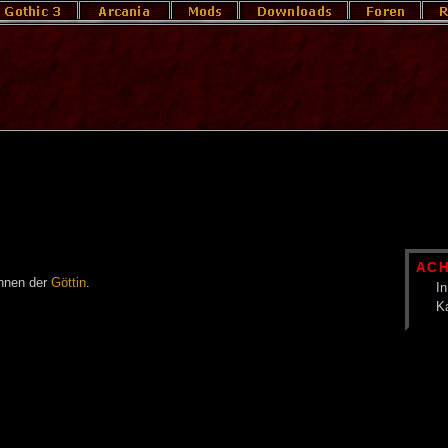
AC
innen der
Göttin
.
In
K