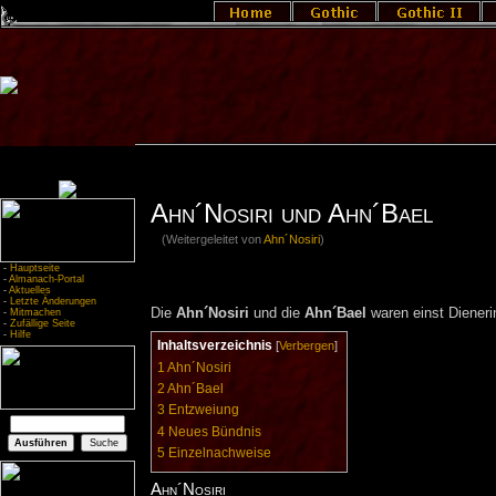
Ahn´Nosiri und Ahn´Bael
(Weitergeleitet von
Ahn´Nosiri
)
-
Hauptseite
-
Almanach-Portal
-
Aktuelles
-
Letzte Änderungen
Die
Ahn´Nosiri
und die
Ahn´Bael
waren einst Diener
-
Mitmachen
-
Zufällige Seite
-
Hilfe
Inhaltsverzeichnis
[
Verbergen
]
1
Ahn´Nosiri
2
Ahn´Bael
3
Entzweiung
4
Neues Bündnis
5
Einzelnachweise
Ahn´Nosiri