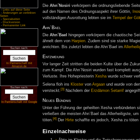
Die
Ahn´Nosiri
verkörpern die ordnungsliebende Seit
-
Links auf diese Seite
auf den Namen des Ordnungsaspekt ihrer Göttin,
Inos
-
Änderungen an verlinkten
Seiten
vollständigen Ausrottung lebten sie im
Tempel der Göt
-
Spezialseiten
-
Druckversion
-
Permanenter Link
Ahn´Bael
Die
Ahn´Bael
hingegen verkörpern die chaotische Sei
ähnelt dem von
Harpien
. Zudem sind sie starke Magi
anrichten. Bis zuletzt lebten die Ahn´Bael im
Allerheil
Suchen nach:
Entzweiung
In Partnerschaft mit
Vor langer Zeit stritten die beiden Kulte über die Zu
Amazon.de
zum Kampf. Die Ahn´Nosiri wurden fast komplett ausg
Verluste. Ihre Hohepriesterin
Xesha
wurde schwer verl
Selena floh ins
Kloster
von
Argaan
und wurde von den
Suchen nach:
[3]
versteckt.
Nachdem der
Erzdämon
Setarrif
angegriff
Neues Bündnis
In Partnerschaft mit Google
Unter der Führung der geheilten Xesha verbündeten s
verließen die meisten Ahn´Bael das Allerheiligste, um
[4]
töten.
Der
Hirte
schaffte es jedoch, Xesha zu töten 
Einzelnachweise