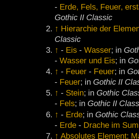
-
Erde, Fels, Feuer, ers
Gothic II Classic
↑
Hierarchie der Eleme
Classic
↑
-
Eis
-
Wasser
; in
Goth
-
Wasser und Eis
; in
Got
↑
-
Feuer
-
Feuer
; in
Got
-
Feuer
; in
Gothic II Cla
↑
-
Stein
; in
Gothic Clas
-
Fels
; in
Gothic II Class
↑
-
Erde
; in
Gothic Clas
-
Erde
-
Drache im Sum
↑
Absolutes Element: M