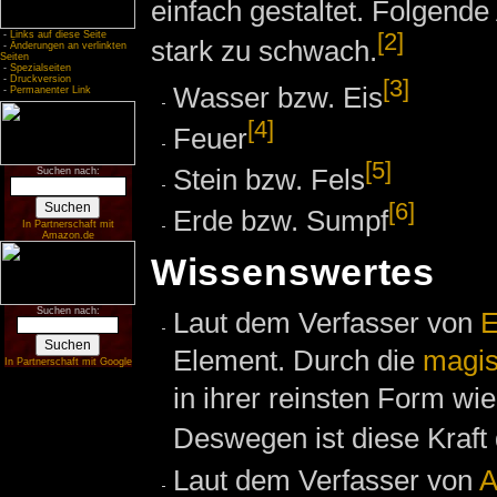
einfach gestaltet. Folgende
[2]
-
Links auf diese Seite
stark zu schwach.
-
Änderungen an verlinkten
Seiten
-
Spezialseiten
-
Druckversion
[3]
Wasser bzw. Eis
-
Permanenter Link
[4]
Feuer
[5]
Stein bzw. Fels
Suchen nach:
[6]
Erde bzw. Sumpf
In Partnerschaft mit
Amazon.de
Wissenswertes
Suchen nach:
Laut dem Verfasser von
E
Element. Durch die
magi
In Partnerschaft mit Google
in ihrer reinsten Form wi
Deswegen ist diese Kraft 
Laut dem Verfasser von
A