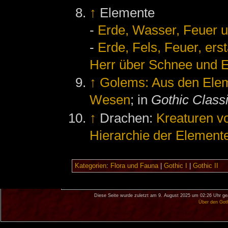
↑
Elemente
-
Erde, Wasser, Feuer u
-
Erde, Fels, Feuer, ers
Herr über Schnee und Eis
↑
Golems: Aus den Elem
Wesen
; in
Gothic Class
↑
Drachen:
Kreaturen v
Hierarchie der Element
Kategorien
:
Flora und Fauna
|
Gothic I
|
Gothic II
Diese Seite wurde zuletzt am 9. August 2025 um 02:26 Uhr ge
Über den Got