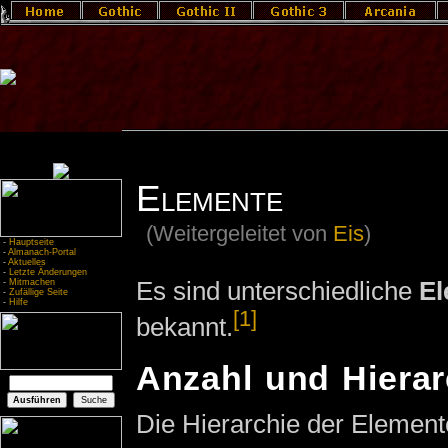
Elemente
(Weitergeleitet von
Eis
)
-
Hauptseite
-
Almanach-Portal
-
Aktuelles
-
Letzte Änderungen
Es sind unterschiedliche
El
-
Mitmachen
-
Zufällige Seite
-
Hilfe
[1]
bekannt.
Anzahl und Hierar
Die Hierarchie der Elemente