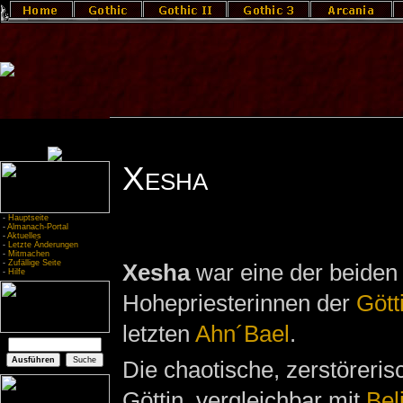
Xesha
-
Hauptseite
-
Almanach-Portal
-
Aktuelles
-
Letzte Änderungen
-
Mitmachen
-
Zufällige Seite
Xesha
war eine der beiden
-
Hilfe
Hohepriesterinnen der
Gött
letzten
Ahn´Bael
.
Die chaotische, zerstöreris
Göttin, vergleichbar mit
Bel