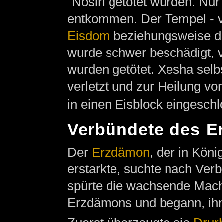
´Nosiri getötet wurden. Nu
entkommen. Der Tempel - v
Eisdom
beziehungsweise das
wurde schwer beschädigt, v
wurden getötet. Xesha sel
verletzt und zur Heilung v
in einen Eisblock eingesch
Verbündete des 
Der
Erzdämon
, der in Köni
erstarkte, suchte nach Ver
spürte die wachsende Mach
Erzdämons und begann, ihn