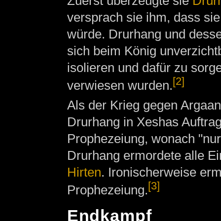
Zuerst überzeugte sie
Drur
versprach sie ihm, dass s
würde. Drurhang und desse
sich beim König unverzicht
isolieren und dafür zu sor
[2]
verwiesen wurden.
Als der Krieg gegen Argaa
Drurhang in Xeshas Auftra
Prophezeiung, wonach "nur 
Drurhang ermordete alle Ei
Hirten
. Ironischerweise ermö
[3]
Prophezeiung.
Endkampf