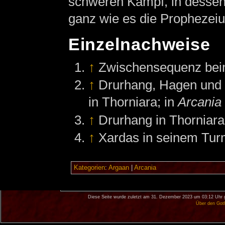
schweren Kampf, in dessen 
ganz wie es die Prophezeiu
Einzelnachweise
↑
Zwischensequenz beim
↑
Drurhang, Hagen und Z
in Thorniara; in
Arcania
↑
Drurhang in Thorniara
↑
Xardas in seinem Tur
Kategorien
:
Argaan
|
Arcania
Diese Seite wurde zuletzt am 31. Dezember 2023 um 03:12 Uhr 
Über den Got