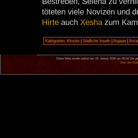
Bestreben, Selena zu vernic
töteten viele Novizen und dr
Hirte
auch
Xesha
zum Kampf
Kategorien
:
Kloster
|
Südliche Inseln
|
Argaan
|
Arca
Diese Seite wurde zuletzt am 18. Januar 2026 um 00:04 Uhr ge
Über den Got