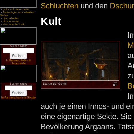
Schluchten
und den
Dschun
-
Links auf diese Seite
-
Änderungen an verlinkten
Seiten
Kult
-
Spezialseiten
-
Druckversion
-
Permanenter Link
I
M
Suchen nach:
a
In Partnerschaft mit
A
Amazon.de
z
Be
Statue der Göttin
Suchen nach:
Im
In Partnerschaft mit Google
auch je einen Innos- und e
eine eigenartige Sekte. Sie
Bevölkerung Argaans. Tatsä