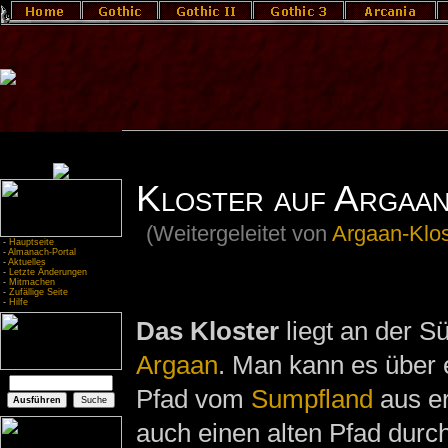
Kloster auf Argaa
(Weitergeleitet von
Argaan-Klos
-
Hauptseite
-
Almanach-Portal
-
Aktuelles
-
Letzte Änderungen
-
Mitmachen
-
Zufällige Seite
-
Hilfe
Das Kloster
liegt an der S
Argaan
. Man kann es über 
Pfad vom
Sumpfland
aus er
auch einen alten Pfad durc